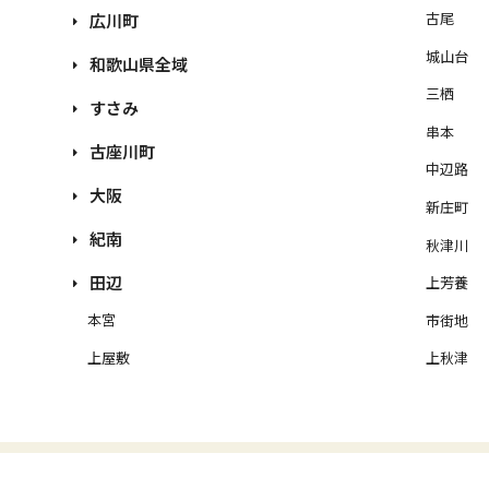
古尾
広川町
城山台
和歌山県全域
三栖
すさみ
串本
古座川町
中辺路
大阪
新庄町
紀南
秋津川
田辺
上芳養
本宮
市街地
上屋敷
上秋津