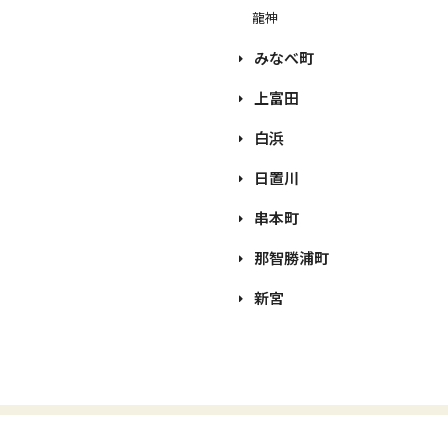
龍神
みなべ町
上富田
白浜
日置川
串本町
那智勝浦町
新宮