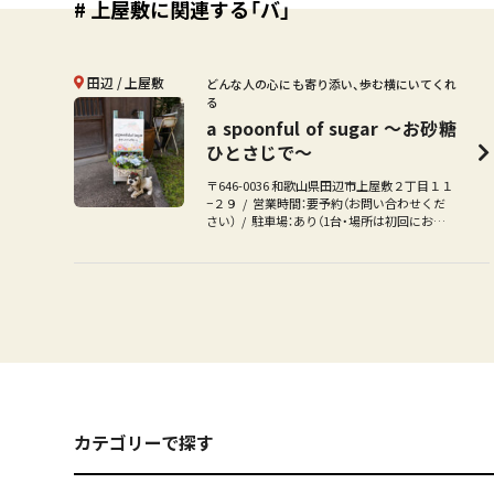
# 上屋敷に関連する「バ」
田辺
上屋敷
どんな人の心にも寄り添い、歩む横にいてくれ
る
a spoonful of sugar ～お砂糖
ひとさじで～
〒646-0036 和歌山県田辺市上屋敷２丁目１１
−２９
営業時間：要予約（お問い合わせくだ
さい）
駐車場：あり（1台・場所は初回にお伝
えします）
カテゴリーで探す