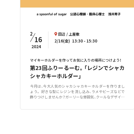
2
田辺
上屋敷
16
2/16(金)
13:30
15:30
2024
マイキーホルダーを作ってお気に入りの場所につけよう！
第23回ふりーるーむ。「レジンでシャカ
シャカキーホルダー」
⁡今月は、今大人気のシャカシャカキーホルダーを作りまし
ょう。 好きな型にレジンを流し込み、ラメやビーズなどで
飾りつけしませんか？ガーリーな雰囲気、クールなデザイン
など、自分好みのキーホルダーを作ってお気に入りの場所
に付けてくださいね。イベントはお子さんだけでも、保護者
の方とご一緒でも参加していただけ