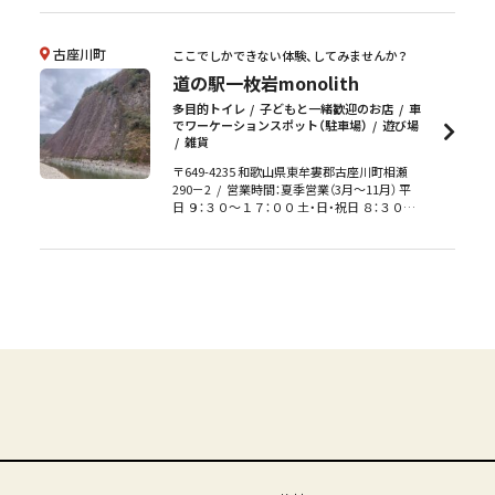
古座川町
ここでしかできない体験、してみませんか？
道の駅一枚岩monolith
多目的トイレ
子どもと一緒歓迎のお店
車
でワーケーションスポット（駐車場）
遊び場
雑貨
〒649-4235 和歌山県東牟婁郡古座川町相瀬
290－2
営業時間：夏季営業（3月～11月） 平
日 ９：３０～１７：００ 土・日・祝日 ８：３０～
１７：００ 冬季営業（12月～2月） 平日 １０：０
０～１７：００ 土・日・祝日 ９：３０～１７：０
０
定休日：無休
駐車場：有（無料・18台）