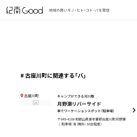
地域の良いモノ・ヒト・コト・バを発信
# 古座川町に関連する「バ」
古座川町
キャンプができる河川敷
月野瀬リバーサイド
車でワーケーションスポット（駐車場）
〒649-4106 和歌山県東牟婁郡古座川町月野瀬
駐車場：有（無料・50台程度）