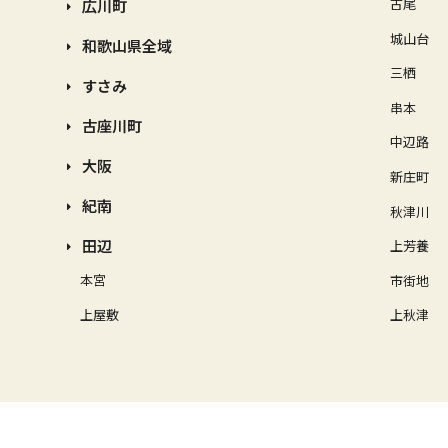
古尾
広川町
城山台
和歌山県全域
三栖
すさみ
串本
古座川町
中辺路
大阪
新庄町
紀南
秋津川
田辺
上芳養
本宮
市街地
上屋敷
上秋津