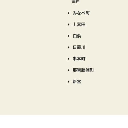
龍神
みなべ町
上富田
白浜
日置川
串本町
那智勝浦町
新宮