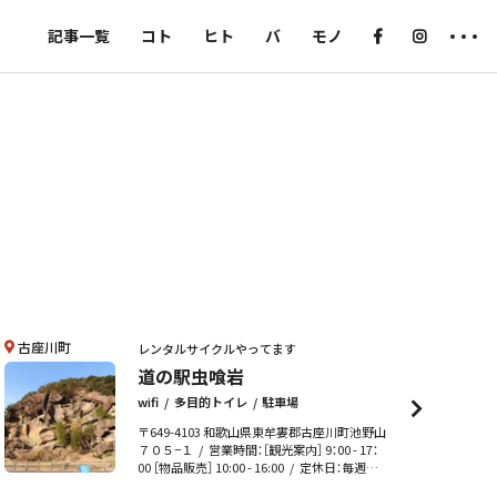
記事一覧
コト
ヒト
バ
モノ
古座川町
レンタルサイクルやってます
道の駅虫喰岩
wifi
多目的トイレ
駐車場
〒649-4103 和歌山県東牟婁郡古座川町池野山
７０５−１
営業時間：［観光案内］ 9：00 - 17：
00 ［物品販売］ 10:00 - 16:00
定休日：毎週火
曜日、水曜日、年末年始 （情報コーナー、物産コ