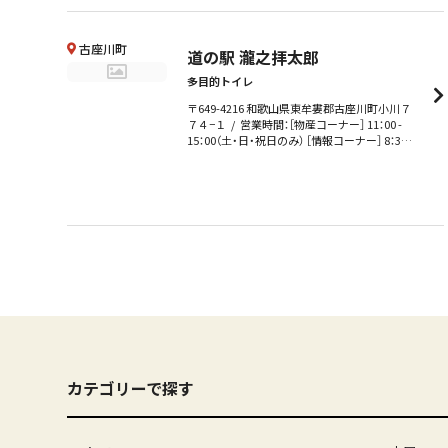
古座川町
道の駅 瀧之拝太郎
多目的トイレ
〒649-4216 和歌山県東牟婁郡古座川町小川７
７４−１
営業時間：［物産コーナー］ 11：00 -
15：00（土・日・祝日のみ） ［情報コーナー］ 8：30 -
17：15（平日のみ：月～金）
定休日：［物産コー
ナー］土・日・祝日のみ営業
駐車場：有(無料・
約40台)
カテゴリーで探す