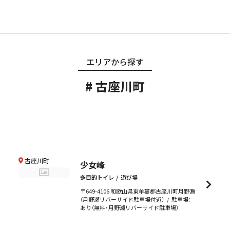
エリアから探す
古座川町
古座川町
少女峰
多目的トイレ
遊び場
〒649-4106 和歌山県東牟婁郡古座川町月野瀬
（月野瀬リバーサイド駐車場付近）
駐車場：
あり（無料・月野瀬リバーサイド駐車場）