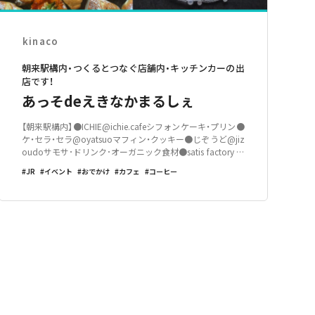
kinaco
朝来駅構内・つくるとつなぐ店舗内・キッチンカーの出
店です！
あっそdeえきなかまるしぇ
【朝来駅構内】●ICHIE@ichie.cafeシフォンケーキ・プリン●
ケ・セラ・セラ@oyatsuoマフィン・クッキー●じぞうど@jiz
oudoサモサ･ドリンク･オーガニック食材●satis factory ＠
satis_factory_0 アクセサリー●亀右衛門56＠kameemon5
JR
イベント
おでかけ
カフェ
コーヒー
6/靴下●