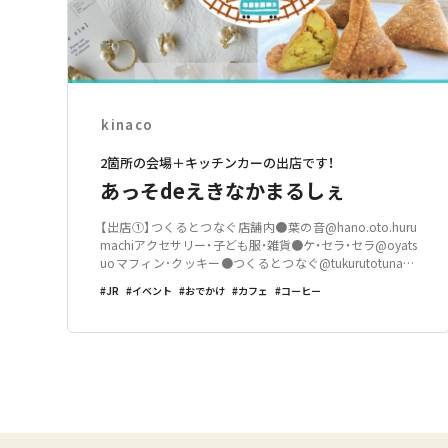
kinaco
2箇所の会場＋キッチンカーの出店です！
あっそdeえきなかまるしぇ
【出店①】つくるとつなぐ店舗内●葉の音@hano.oto.huru
machiアクセサリー・子ども服・雑貨●ケ・セラ・セラ@oyats
uoマフィン･クッキー●つくるとつなぐ@tukurutotunagu
おにぎり･スムージー【出店②】朝来駅構内●天然酵母ぱん
JR
イベント
おでかけ
カフェ
コーヒー
屋 潤次郎@panya.junjiro天然酵母