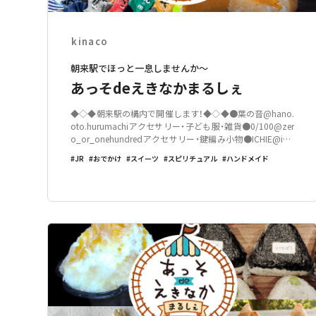
kinaco
朝来駅でほっと一息しませんか～
あっそdeえきなかまるしぇ
◆◇◆朝来駅の構内で開催します！◆◇◆●葉の音@hano.
oto.hurumachiアクセサリー・子ども服・雑貨●0/100@zer
o_or_onehundredアクセサリー・鍵編み小物●ICHIE@ichi
e.cafeシフォンケーキ･プリン●亀右衛門56＠kameemon5
JR
おでかけ
スイーツ
スピリチュアル
ハンドメイド
6/靴下●里親支援センタ