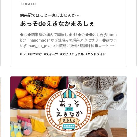
kinaco
朝来駅でほっと一息しませんか～
あっそdeえきなかまるしぇ
◆◇◆朝来駅の構内で開催します！◆◇◆●とも吉@tomo
kichi_handmade*かぎ針編みの絹糸アクセサリー●麹のま
い@mais_ko_ji・かつお節麹ご飯他・麹調味料●コーヒー専
門店 豆瑠璃羽@mameruri.c.lab*ドリップコーヒー(HOT/IC
JR
おでかけ
スイーツ
スピリチュアル
ハンドメイド
E)*アイスカフェオレ*珈琲バナナシェ