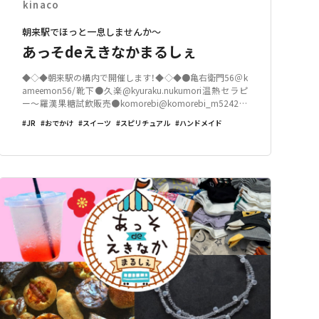
kinaco
朝来駅でほっと一息しませんか～
あっそdeえきなかまるしぇ
◆◇◆朝来駅の構内で開催します！◆◇◆●亀右衛門56＠k
ameemon56/靴下●久楽@kyuraku.nukumori温熱セラピ
ー～羅漢果糖試飲販売●komorebi@komorebi_m5242プ
リザーブドフラワーとドライフラワーのアレンジ販売●38
JR
おでかけ
スイーツ
スピリチュアル
ハンドメイド
DELIZIAさん@38_deliziaイン