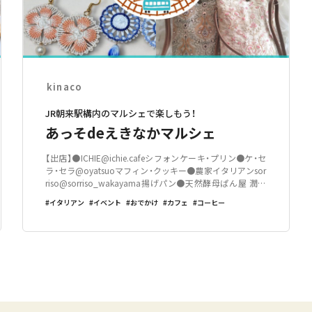
kinaco
JR朝来駅構内のマルシェで楽しもう！
あっそdeえきなかマルシェ
【出店】●ICHIE@ichie.cafeシフォンケーキ・プリン●ケ・セ
ラ・セラ@oyatsuoマフィン・クッキー●農家イタリアンsor
riso@sorriso_wakayama揚げパン●天然酵母ぱん屋 潤次
郎@panya.junjiro天然酵母ぱん●COCO工房 ＠cocokoub
イタリアン
イベント
おでかけ
カフェ
コーヒー
ou_kazuお