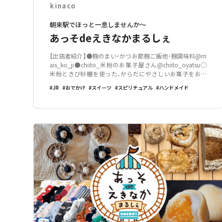
kinaco
朝来駅でほっと一息しませんか～
あっそdeえきなかまるしぇ
【出店者紹介】●麹のまい・かつお節麹ご飯他・麹調味料@m
ais_ko_ji●chiito_米粉のお菓子屋さん@chiito_oyatsu◯
米粉ときび砂糖を使った、からだにやさしいお菓子をお届
けしています。素材のおいしさを大切に、一つひとつ丁寧に
JR
おでかけ
スイーツ
スピリチュアル
ハンドメイド
手作りしています🍪「また食べたい」と思っていただけるお
菓