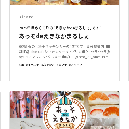
kinaco
2025年締めくくりの「えきなかdeまるしぇ」です！
あっそdeえきなかまるしぇ
※2箇所の会場＋キッチンカーの出店です！【朝来駅構内】●I
CHIE@ichie.cafeシフォンケーキ･プリン●ケ・セラ・セラ@
oyatsuoマフィン･クッキー●0/100@zero_or_onehundre
dアクセサリー・鍵編み小物●kimamaya@kimamaya.desu
JR
イベント
おでかけ
カフェ
スイーツ
ハンドメイド小物●t