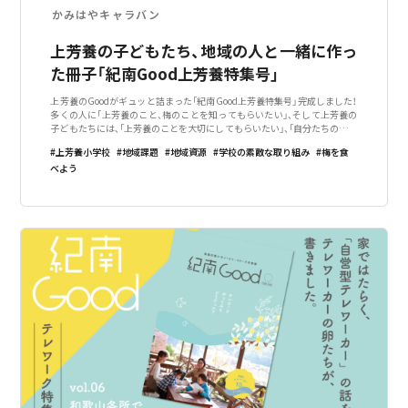
かみはやキャラバン
上芳養の子どもたち、地域の人と一緒に作っ
た冊子「紀南Good上芳養特集号」
上芳養のGoodがギュッと詰まった「紀南Good上芳養特集号」完成しました！
多くの人に「上芳養のこと、梅のことを知ってもらいたい」、そして上芳養の
子どもたちには、「上芳養のことを大切にしてもらいたい」、「自分たちの住む
町に誇りを持ってもらいたい」こんな気持ちで冊子作りに取り組み始めまし
上芳養小学校
地域課題
地域資源
学校の素敵な取り組み
梅を食
た。しかし冊子
べよう