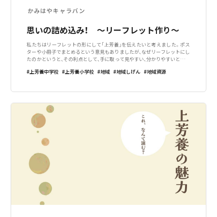
かみはやキャラバン
思いの詰め込み！ ～リーフレット作り～
私たちはリーフレットの形にして「上芳養」を伝えたいと考えました。ポス
ターや小冊子でまとめるという意見もありましたが、なぜリーフレットにし
たのかというと、その利点として、手に取って見やすい、分かりやすいという
意見が挙げられたからです。リーフレットづくりの工程1.リーフレット制作
上芳養中学校
上芳養小学校
地域
地域しげん
地域資源
委員私たちがリーフレット