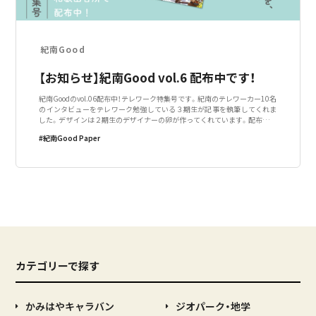
紀南Good
【お知らせ】紀南Good vol.6 配布中です！
紀南Goodのvol.06配布中！テレワーク特集号です。紀南のテレワーカー10名
のインタビューをテレワーク勉強している３期生が記事を執筆してくれま
した。デザインは２期生のデザイナーの卵が作ってくれています。配布にご
協力いただいている店舗・施設は以下の通りです。ご協力、ありがとうござ
紀南Good Paper
います！＜紀南＞（
カテゴリーで探す
かみはやキャラバン
ジオパーク・地学