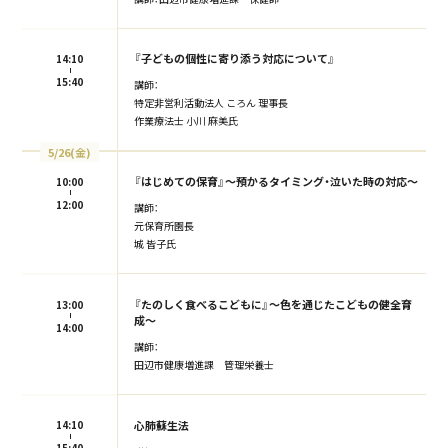
『子どもの個性に寄り添う対応について』
14:10
15:40
講師：
特定非営利活動法人 ころん 理事長
作業療法士 小川 麻美氏
5/26(金)
『はじめての保育』〜預かるタイミング・泣いた時の対応〜
10:00
12:00
講師：
元保育所園長
城 皆子氏
『たのしく食べるこどもに』〜色を通じたこどもの健全育
13:00
成〜
14:00
講師：
田辺市健康増進課 管理栄養士
心肺蘇生法
14:10
15:40