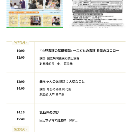
5/22(月)
『小児看護の基礎知識』〜こどもの看護 看護のココロ〜
10:00
12:00
講師：国立病院機構和歌山病院
副看護師長 中井 正美氏
赤ちゃんのお世話に大切なこと
13:00
14:00
講師：ちひろ助産院 代表
助産師 大平 昌子氏
乳幼児の遊び
14:10
15:40
田辺市子育て推進課 保育士
5/23(火)