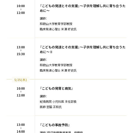
『こどもの発達とその支援』〜子供を理解し共に育ち合うた
10:00
めに〜
12:00
講師：
和歌山大学教育学部教授
臨床発達心理士 米澤 好史氏
『こどもの発達とその支援』〜子供を理解し共に育ち合うた
13:00
めに〜Ⅱ
15:30
講師：
和歌山大学教育学部教授
臨床発達心理士 米澤 好史氏
5/25(木)
『こどもの発育と病気』
10:00
12:00
講師：
紀南病院 小児科医 主任部長
医師 宮脇 正和氏
『こどもの事故予防』
13:00
14:00
講師：田辺市健康増進課 保健師