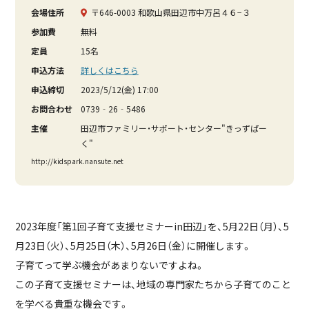
会場住所
〒646-0003 和歌山県田辺市中万呂４６−３
参加費
無料
定員
15名
申込方法
詳しくはこちら
申込締切
2023/5/12(金) 17:00
お問合わせ
0739‐26‐5486
主催
田辺市ファミリー・サポート・センター"きっずぱー
く"
http://kidspark.nansute.net
2023年度「第1回子育て支援セミナーin田辺」を、5月22日（月）、5
月23日（火）、5月25日（木）、5月26日（金）に開催します。
子育てって学ぶ機会があまりないですよね。
この子育て支援セミナーは、地域の専門家たちから子育てのこと
を学べる貴重な機会です。