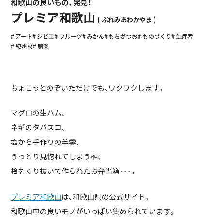
和歌山の良いもの、発見！
プレミア和歌山
ぷれみあわかやま
アート
ジビエ
フルーツ
みかん
もちがつお
ものづくり
生産者
紀州材
農業
ちょこっとのぞいただけでも、ワクワクします。
マグロの生ハム、
ネギのタバスコ、
塩から手作りの羊羹、
うっとり見惚れてしまう榊、
桧をくり抜いて作られたお弁当箱・・・。
プレミア和歌山
は、和歌山県の公式サイト。
和歌山中の良いモノがいっぱい集められています。