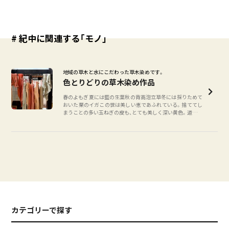
# 紀中に関連する「モノ」
地域の草木と水にこだわった草木染めです。
色とりどりの草木染め作品
春のよもぎ夏には藍の生葉秋の背高泡立草冬には採りためて
おいた栗のイガこの世は美しい恵であふれている。捨ててし
まうことの多い玉ねぎの皮も、とても美しく深い黄色。道端の
雑草はどんな色に染めてくれるのだろう。ひとつひとつが手
作りで。既製品ではなく、独学で洋服の型紙を作り染めてい
る。身体にできるだけ自然をス
カテゴリーで探す