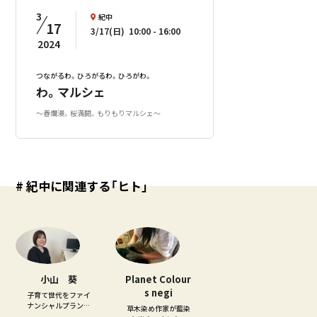
3
紀中
17
3/17(日)
10:00
16:00
2024
つながるわ。ひろがるわ。ひろがわ。
わ。マルシェ
～春爛漫。桜満開。もりもりマルシェ～
# 紀中に関連する「ヒト」
小山 葵
Planet Colour
s negi
子育て世代をファイ
ナンシャルプランナ
草木染め作家が藍染
ーとしてサポート