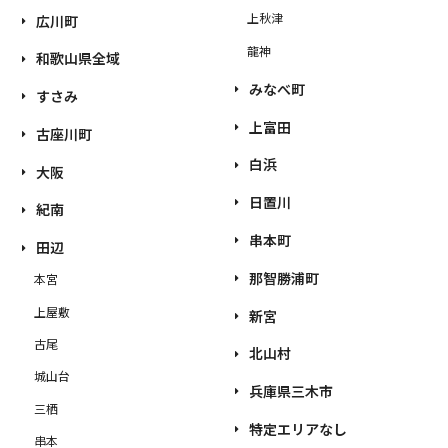
上秋津
広川町
龍神
和歌山県全域
みなべ町
すさみ
上富田
古座川町
白浜
大阪
日置川
紀南
串本町
田辺
那智勝浦町
本宮
上屋敷
新宮
古尾
北山村
城山台
兵庫県三木市
三栖
特定エリアなし
串本