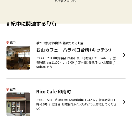
と出会いました。
# 紀中に関連する「バ」
紀中
手作り家具や手作り雑貨のあるお店
お山カフェ ハラペコ台所（キッチン）
〒644-1231 和歌山県日高郡日高川町初湯川213-246
営
業時間：am 11:00～pm 5:00
定休日：毎週月・火・水曜日
駐車場：あり
紀中
Nico Cafe 印南町
〒649-1534 和歌山県日高郡印南町1242-6
営業時間：11
時~16時
定休日：月曜日他（インスタグラム参照してくださ
い）