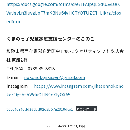
https://docs.google.com/forms/d/e/1FAIpQLSdU5viaeX
WrJgvLn3IuvgLpF7mKBNu64VHCTYOTUZCT_LIkrg/clos
edform
くまのっ子児童家庭支援センターのこのこ
和歌山県西牟婁郡白浜町中1700-2 クオリティソフト株式会
社 東館2階
TEL/FAX 0739-45-8818
E-mail
nokonokojikasen@gmail.com
Instagram
https://www.instagram.com/jikasennokono
ko/?igsh=bWduOHN0dXIyOXA5
905c9de9ddd269bd82d2b57a2818dca1
ダウンロード
Last Update 2024年12月12日