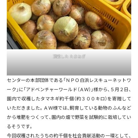
頂戴した たまねぎ
センターの本部団体である「ＮＰＯ白浜レスキューネットワ
ーク」に「アドベンチャーワールド（ＡＷ）」様から、５月２日、
園内で収穫したタマネギ約千個（約３００キロ）を寄贈して
いただきました。ＡＷ様では、飼育している動物のふんなど
から堆肥をつくって、園内の畑で野菜を試験的に栽培してい
るそうです。
今回収穫されたうちの約千個を社会貢献活動の一環として、