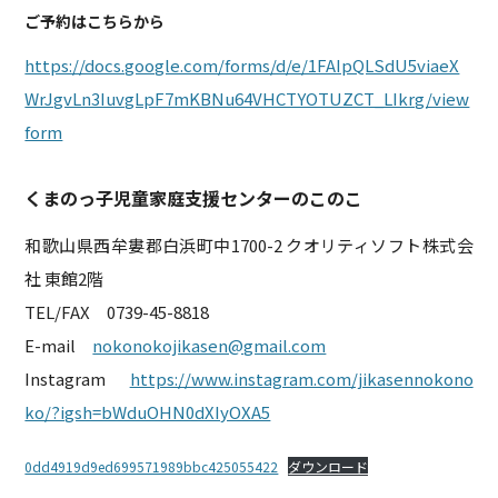
ご予約はこちらから
https://docs.google.com/forms/d/e/1FAIpQLSdU5viaeX
WrJgvLn3IuvgLpF7mKBNu64VHCTYOTUZCT_LIkrg/view
form
くまのっ子児童家庭支援センターのこのこ
和歌山県西牟婁郡白浜町中1700-2 クオリティソフト株式会
社 東館2階
TEL/FAX 0739-45-8818
E-mail
nokonokojikasen@gmail.com
Instagram
https://www.instagram.com/jikasennokono
ko/?igsh=bWduOHN0dXIyOXA5
0dd4919d9ed699571989bbc425055422
ダウンロード