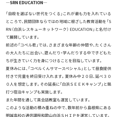
―SRN EDUCATION―
「自殺を選ばない世代をつくる」これが最も力を入れている
ところで、民間団体ならではの地域に根ざした教育活動を「S
RN（白浜レスキューネットワーク） EDUCATION」と名付け
て展開しています。
前述の「コペル君」では、さまざまな年齢の仲間や、たくさん
の大人たちに出会い、遊んだり・学んだりする中で子どもた
ちが生きていく力を身につけることを目指しています。
夏休みには、「コペルくんサマースペシャル」として昼食提供
付きで児童を終日受け入れます。夏休み中２０日、延べ３０
０人を想定します。その延長に「白浜ＳＥＥＫキャンプ」と銘
打つ宿泊キャンプも実施します。
また年間を通して英会話教室も運営しています。
このような活動の積み重ねの中で、数年前から島根県にある
明誠高校の通信課程和歌山白浜ＳＨＩＰを運営しています。