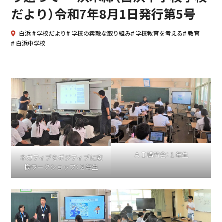
だより）令和7年8月1日発行第5号
白浜
学校だより
学校の素敵な取り組み
学校教育を考える
教育
白浜中学校
ＡＩ講習会：１年生
ネガティブをポジティブに変
換ワークショップ：２年生