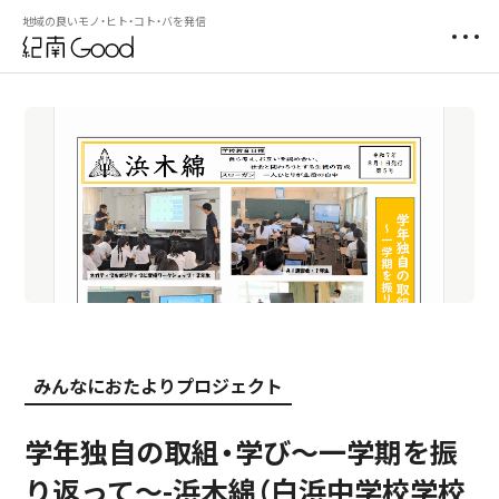
地域の良いモノ・ヒト・コト・バを発信
みんなにおたよりプロジェクト
学年独自の取組・学び～一学期を振
り返って～-浜木綿（白浜中学校学校