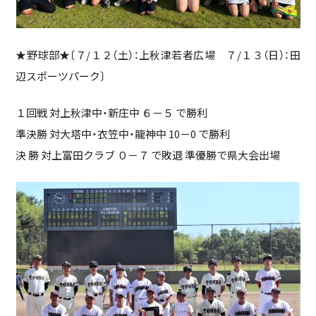
★野球部★〔７/１２（土）：上秋津若者広場 ７/１３（日）：田
辺スポーツパーク〕
１回戦 対上秋津中・新庄中 ６－５ で勝利
準決勝 対大塔中・衣笠中・龍神中 10－0 で勝利
決 勝 対上富田クラブ ０－７ で敗退 準優勝で県大会出場