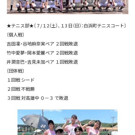
★テニス部★〔７/１2（土）、１3 日（日）：白浜町テニスコート〕
〔個人戦〕
吉田凜・谷地麻奈実ペア ２回戦敗退
竹中愛夢・岡本愛麗ペア ２回戦敗退
井澗音巴・吉見未加ペア １回戦敗退
〔団体戦〕
１回戦 シード
２回戦 不戦勝
３回戦 対高雄中 ０－３ で敗退