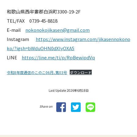
和歌山県西牟婁郡白浜町3300-19-2F
TEL/FAX 0739-45-8818
E-mail
nokonokojikasen@gmail.com
Instagram
https://www.instagram.com/jikasennokono
ko/?igsh=bWduOHN0dXIyOXA5
LINE
https://line.me/ti/p/RpBewipdVq
令和8年度通信のこのこ06月、第03号
ダウンロード
Last Update 2026年6月18日
Share on