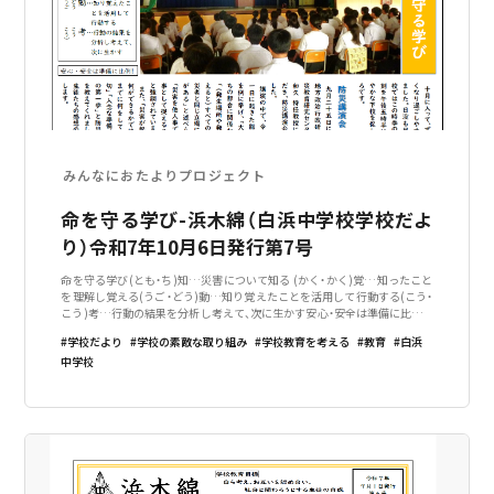
みんなにおたよりプロジェクト
命を守る学び-浜木綿（白浜中学校学校だよ
り）令和7年10月6日発行第7号
命を守る学び(とも・ち)知…災害について知る (かく・かく)覚…知ったこと
を理解し覚える(うご・どう)動…知り覚えたことを活用して行動する(こう・
こう)考…行動の結果を分析し考えて、次に生かす安心・安全は準備に比例!1
0月に入って、ずいぶん涼しくなり過ごしやすくなってきました。日没も早
学校だより
学校の素敵な取り組み
学校教育を考える
教育
白浜
くなり、学校で
中学校