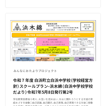
みんなにおたよりプロジェクト
令和７年度 白浜町立白浜中学校（学校経営方
針）スクールプラン-浜木綿（白浜中学校学校
だより）令和7年5月8日発行第2号
学校教育目標自ら考え、お互いを認め合い、社会と関わろうとする生徒の育
成めざす生徒像○自己認識、自己開示、自己表現、自己実現できる生徒○想像