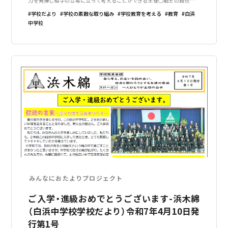
力を発揮し相手の立場に立って考えることができる生徒○郷土の自然や文
化を愛し、地域に積極的に貢献する生徒白浜町学校教育目標「生きる力を育
学校だより
学校の素敵な取り組み
学校教育を考える
教育
白浜
む」○豊かな心と健やかな体を
中学校
みんなにおたよりプロジェクト
ご入学・進級おめでとうございます-浜木綿
（白浜中学校学校だより）令和7年4月10日発
行第1号