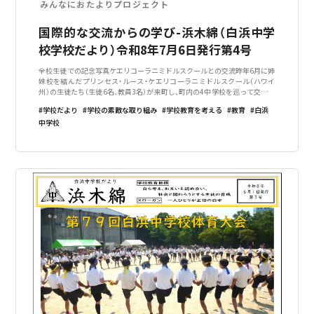
みんなにおたよりプロジェクト
国際的な交流からの学び-浜木綿（白浜中学
校学校だより）令和8年7月6日発行第4号
全校生徒での記念写真ケエリコーラニミドルスクールとの交流昨年6月に姉
妹校を結んだプリンセス・ルース・ケエリコーラニミドルスクール（ハワイ
州）の生徒たち（生徒6名、教員3名）が来町し、町内の4中学校を巡って交流を
深めました。白浜中学校には6月4日に来校しました。歓迎セレモニーでは、
学校だより
学校の素敵な取り組み
学校教育を考える
教育
白浜
生徒会役員が日本語と
中学校