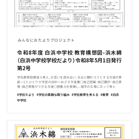
みんなにおたよりプロジェクト
令和8年度 白浜中学校 教育構想図-浜木綿
（白浜中学校学校だより）令和8年5月1日発行
第2号
学校教育目標自ら考え、お互いを認め合い、社会と関わろうとする生徒の育
成～1人ひとりが主役の白中～めざす生徒像○自己認識・自己開示・自己表
現・自己実現ができる生徒○想像力を発揮し、相手の立場に立って考えるこ
とができる生徒○郷土の自然や文化を愛し、地域に積極的に貢献する生徒生
学校だより
学校の素敵な取り組み
学校教育を考える
教育
白浜
徒の実態・素直で思いやりがあ
中学校