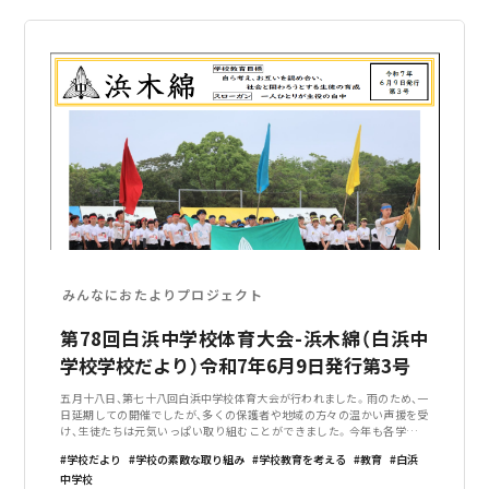
みんなにおたよりプロジェクト
第78回白浜中学校体育大会-浜木綿（白浜中
学校学校だより）令和7年6月9日発行第3号
五月十八日、第七十八回白浜中学校体育大会が行われました。雨のため、一
日延期しての開催でしたが、多くの保護者や地域の方々の温かい声援を受
け、生徒たちは元気いっぱい取り組むことができました。今年も各学年を
赤・青・黄の三つに分けた縦割りのチーム（ブロック）で得点を競い合うとい
学校だより
学校の素敵な取り組み
学校教育を考える
教育
白浜
う、本校の伝統的な形式で行いま
中学校