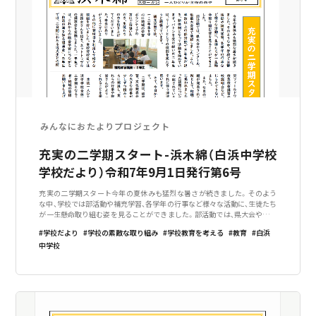
みんなにおたよりプロジェクト
充実の二学期スタート-浜木綿（白浜中学校
学校だより）令和7年9月1日発行第6号
充実の二学期スタート今年の夏休みも猛烈な暑さが続きました。そのよう
な中、学校では部活動や補充学習、各学年の行事など様々な活動に、生徒たち
が一生懸命取り組む姿を見ることができました。部活動では、県大会やコン
クール、近畿大会等で活躍しました。また、半数以上の部活動で三年生が退
学校だより
学校の素敵な取り組み
学校教育を考える
教育
白浜
き、新体制となって活動を始め
中学校