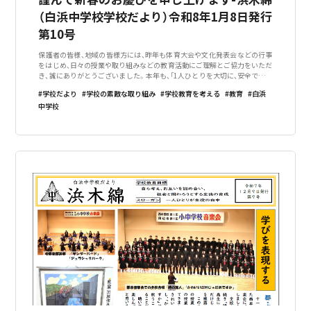
（白浜中学校学校だより）令和8年1月8日発行
第10号
保護者の皆様、地域の皆様方には、昨年も体育大会や文化発表会などの行事
をはじめ、日々の授業や取り組みなどの教育活動にご理解とご協力をいただ
き、誠にありがとうございました。本年も、「1人ひとりを大切に、安全で安心
できる学校」、「生徒の学びを中心として、職員・保護者・ 地域がともに学び合
学校だより
学校の素敵な取り組み
学校教育を考える
教育
白浜
える学校」をめざし
中学校