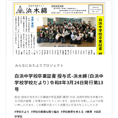
みんなにおたよりプロジェクト
白浜中学校卒業証書 授与式-浜木綿（白浜中
学校学校だより）令和8年3月24日発行第13
号
担任・担当の先生方との最後の学活送辞（要約）今日、白浜中学校を卒業され
る36名の皆様、ご卒業おめでとうございます。在校生を代表し、心よりお祝
い申し上げます。この季節が近づくと先輩方との日々をふとしたときに思
い出してしまいます。率先して前に立ち、いつも明るく元気な様子を見てい
学校だより
学校の素敵な取り組み
学校教育を考える
教育
白浜
ると、こちらまで楽しくなれ
中学校