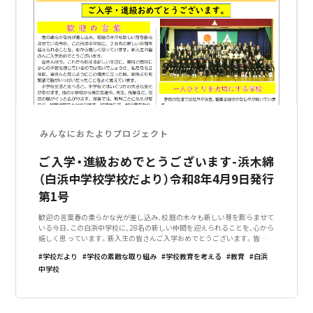
みんなにおたよりプロジェクト
ご入学・進級おめでとうございます-浜木綿
（白浜中学校学校だより）令和8年4月9日発行
第1号
歓迎の言葉春の柔らかな光が差し込み、校庭の木々も新しい芽を膨らませて
いる今日、この白浜中学校に、28名の新しい仲間を迎えられることを、心から
嬉しく思っています。新入生の皆さんご入学おめでとうございます。皆さん
は今、これから始まる新しい生活に、期待と同時に少しの不安も感じている
学校だより
学校の素敵な取り組み
学校教育を考える
教育
白浜
のではないでしょうか。私
中学校