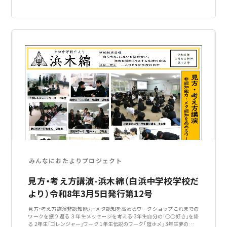
みんなにおたよりプロジェクト
見方・考え方講演-浜木綿（白浜中学校学校だ
より）令和8年3月5日発行第12号
見方・考え方講演非認知能力・メタ認知を高めるワークショップこれまでの
ワークを振り返る ３年生メッセージを考える 3年生自分の「○○好き」を語
る 2年生「ゴレンジャー」ワーク 1年生伝説のワーク「陰ホメ」 3年生夢のイメ