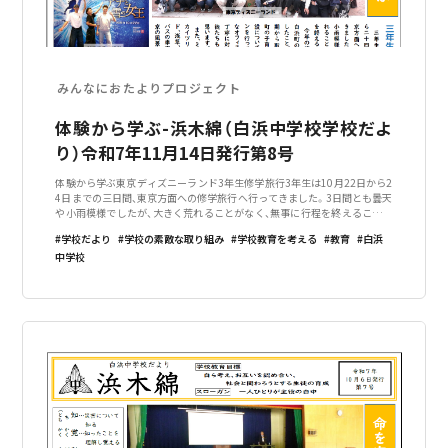
みんなにおたよりプロジェクト
体験から学ぶ-浜木綿（白浜中学校学校だよ
り）令和7年11月14日発行第8号
体験から学ぶ東京ディズニーランド3年生修学旅行3年生は10月22日から2
4日までの三日間、東京方面への修学旅行へ行ってきました。3日間とも曇天
や小雨模様でしたが、大きく荒れることがなく、無事に行程を終えることが
できました。今年の修学旅行の特徴は、白浜町の東京事務所を訪問したこと
学校だより
学校の素敵な取り組み
学校教育を考える
教育
白浜
です。そこでは、一学期
中学校