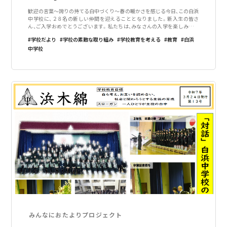
歓迎の言葉～誇りの持てる白中づくり～春の暖かさを感じる今日、この白浜
中学校に、２８名の新しい仲間を迎えることとなりました。新入生の皆さ
ん、ご入学おめでとうございます。私たちは、みなさんの入学を楽しみにし
ていました。私たちも、２年前この白浜中学校に入学してきたとき、とても
学校だより
学校の素敵な取り組み
学校教育を考える
教育
白浜
緊張してドキドキしていたのを覚
中学校
みんなにおたよりプロジェクト