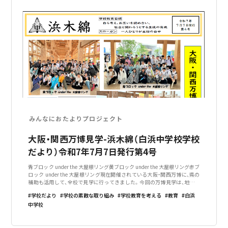
みんなにおたよりプロジェクト
大阪・関西万博見学-浜木綿（白浜中学校学校
だより）令和7年7月7日発行第4号
青ブロック under the 大屋根リング黄ブロック under the 大屋根リング赤ブ
ロック under the 大屋根リング現在開催されている大阪・関西万博に、県の
補助も活用して、全校で見学に行ってきました。今回の万博見学は、地元の
方のご寄付のおかげで、実現することができました。ありがとうご
学校だより
学校の素敵な取り組み
学校教育を考える
教育
白浜
中学校