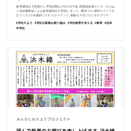
食育講演会子宮頸がん予防説明会1月14日午後、西富田給食センターの小山
三佳栄養教諭による食育講演会を実施しました。講演では、簡単なクイズを
交えて6つの栄養群とそれらのバランス、朝食の大切さなどをわかりやすく
説明してくれました。生徒が自分の生活習慣や朝食の献立などを振り返る
学校だより
学校の素敵な取り組み
学校教育を考える
教育
白浜
場面もあり、自分事として考え
中学校
みんなにおたよりプロジェクト
謹んで新春のお慶びを申し上げます-浜木綿