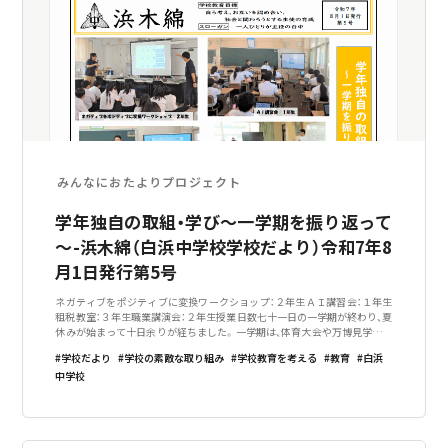
みんなにおたよりプロジェクト
学年独自の取組・学び～一学期を振り返って
～-浜木綿（白浜中学校学校だより）令和7年8
月1日発行第5号
ネガティブをポジティブに変換ワークショップ：２年生ＡＩ講習会：１年生
租税教室：３年生職業講演会：２年生授業日数七十一日の一学期が終わり、夏
休みが始まって十日余りが経ちました。一学期は、体育大会や万博見学など
の大きな行事があり、それらへの取組や日々の学習を通して、一人ひとりが
学校だより
学校の素敵な取り組み
学校教育を考える
教育
白浜
成長できたように思います。
中学校