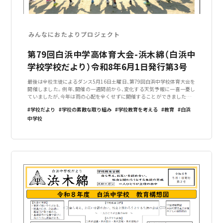
みんなにおたよりプロジェクト
第79回白浜中学高体育大会-浜木綿（白浜中
学校学校だより）令和8年6月1日発行第3号
最後は全校生徒によるダンス5月16日土曜日、第79回白浜中学校体育大会を
開催しました。例年、開催の一週間前から、変化する天気予報に一喜一憂し
ていましたが、今年は雨の心配を全くせずに開催することができました。当
日は、朝早くから多くの保護者や地域の方々が来場し、生徒たちへの温かい
学校だより
学校の素敵な取り組み
学校教育を考える
教育
白浜
声援をおくってくださいま
中学校