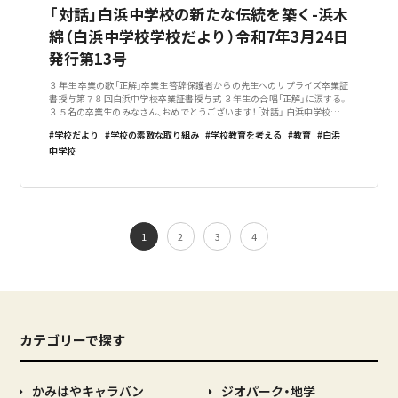
「対話」白浜中学校の新たな伝統を築く-浜木
綿（白浜中学校学校だより）令和7年3月24日
発行第13号
３年生 卒業の歌「正解」卒業生答辞保護者からの先生へのサプライズ卒業証
書授与第７８回白浜中学校卒業証書授与式 ３年生の合唱「正解」に涙する。
３５名の卒業生のみなさん、おめでとうございます！「対話」 白浜中学校の新
たな伝統を残してくれました。 卒業後も「白中の仲間」として、白浜中学校に
学校だより
学校の素敵な取り組み
学校教育を考える
教育
白浜
関わって下さい！
中学校
1
2
3
4
カテゴリーで探す
かみはやキャラバン
ジオパーク・地学