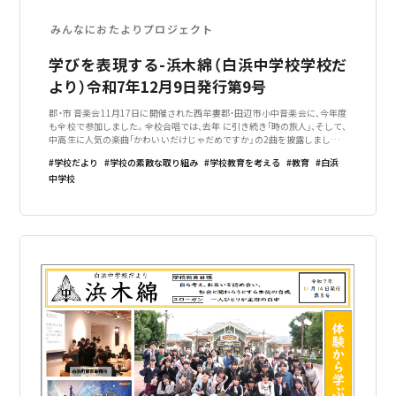
みんなにおたよりプロジェクト
学びを表現する-浜木綿（白浜中学校学校だ
より）令和7年12月9日発行第9号
郡・市 音楽会11月17日に開催された西牟婁郡・田辺市小中音楽会に、今年度
も全校で参加しました。全校合唱では、去年 に引き続き「時の旅人」、そして、
中高生に人気の楽曲「かわいいだけじゃだめですか」の2曲を披露しました。
この2曲は、各学年の音楽の授業や特設した全校音楽の授業を通して練習を
学校だより
学校の素敵な取り組み
学校教育を考える
教育
白浜
続けてきました
中学校