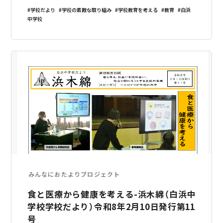
ージを書く 2年生一人ひとりが相手への感謝の気持ちを伝え合う 3年生2月
学校だより
学校の素敵な取り組み
学校教育を考える
教育
白浜
25日、石
中学校
みんなにおたよりプロジェクト
食と医療から健康を考える-浜木綿（白浜中
学校学校だより）令和8年2月10日発行第11
号