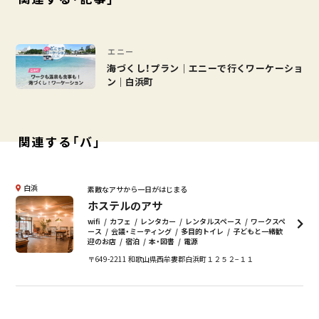
エニー
海づくし！プラン｜エニーで行くワーケーショ
ン｜白浜町
関連する「バ」
白浜
素敵なアサから一日がはじまる
ホステルのアサ
wifi
カフェ
レンタカー
レンタルスペース
ワークスペ
ース
会議・ミーティング
多目的トイレ
子どもと一緒歓
迎のお店
宿泊
本・図書
電源
〒649-2211 和歌山県西牟婁郡白浜町１２５２−１１