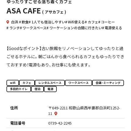
ゆったりすごせる落ち着くカフェ
ASA CAFE
アサカフェ
白浜
飲食
1人でも宿泊しやすい
Wifi使える
カフェ
コーヒー
ランチ
ワークスペース
ワーケーションの合間に行きたい
電源使える
【Goodなポイント】古い旅館をリノベーションしてゆったりと過
ごせるホテルに。朝ごはんから食べられるカフェもゆったりでき
ておすすめ！電源もあり、お仕事にも使えます。
wifi
カフェ
レンタルスペース
ワークスペース
会議・ミーティング
多目的トイレ
宿泊
電源
住所
〒649-2211 和歌山県西牟婁郡白浜町1252-
11
電話番号
0739-42-2245