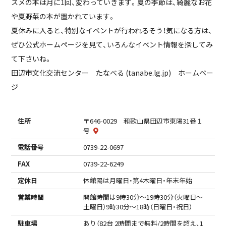
スメの本は月に1回、変わっていきます。夏の季節は、綺麗なお花
や夏野菜の本が置かれています。
夏休みに入ると、特別なイベントが行われるそう！気になる方は、
ぜひ公式ホームページを見て、いろんなイベント情報を探してみ
て下さいね。
田辺市文化交流センター たなべる (tanabe.lg.jp) ホームペー
ジ
住所
〒646-0029 和歌山県田辺市東陽31番１
号
電話番号
0739-22-0697
FAX
0739-22-6249
定休日
休館陽は月曜日・第4木曜日・年末年始
営業時間
開館時間は9時30分～19時30分（火曜日～
土曜日）9時30分～18時（日曜日・祝日）
駐車場
あり（82台 2時間まで無料/2時間を超え、1