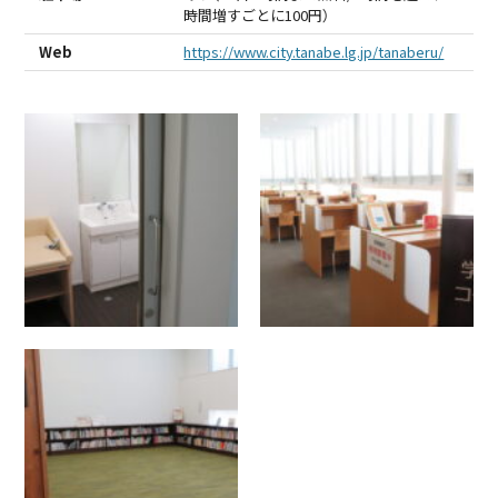
時間増すごとに100円）
Web
https://www.city.tanabe.lg.jp/tanaberu/