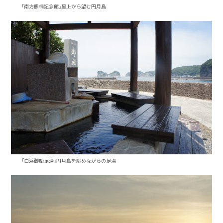
「南方熊楠記念館」屋上から望む円月島
「白浜御船足湯」円月島を眺めながらの足湯