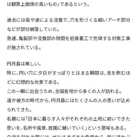
は観賞上価値の高いもの」であるという。
過去には風や波による浸食で、穴を形づくる細いアーチ部分
などが部分崩落していた。
急遽、亀裂部や浸食部の隙間を岩接着工で充填する対策工事
が施されている。
円月島は美しい。
特に、円い穴に夕日がすっぽりとはまる瞬間は、息を飲むほ
どに幻想的な光景である。
この一瞬に出会うため、全国各地から多くの人が訪れる。
遥か彼方の時代から、円月島にはたくさんの人の思いが込め
られてきた。
名勝には「日本に暮らす人々がそれぞれの土地に紡いできた
思いを、名所や風景、庭園に継いでいく」という意味もある。
白浜を訪れた際には、ぜひさまざまな角度から、海に浮かぶ