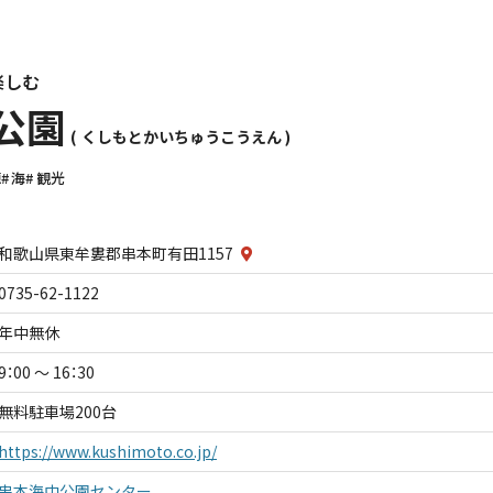
楽しむ
公園
くしもとかいちゅうこうえん
源
海
観光
和歌山県東牟婁郡串本町有田1157
0735-62-1122
年中無休
9：00 ～ 16：30
無料駐車場200台
https://www.kushimoto.co.jp/
串本海中公園センター