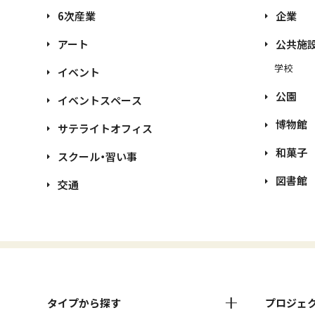
6次産業
企業
アート
公共施
学校
イベント
公園
イベントスペース
博物館
サテライトオフィス
和菓子
スクール・習い事
図書館
交通
タイプから探す
プロジェ