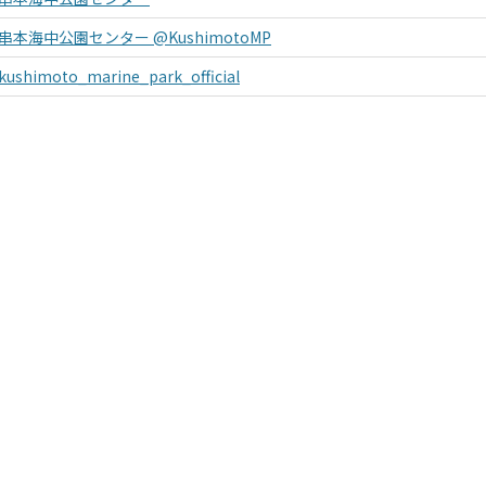
串本海中公園センター @KushimotoMP
kushimoto_marine_park_official