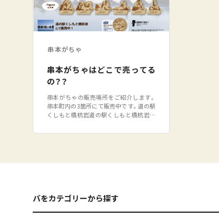
串本がちゃ
串本がちゃはどこで売ってる
の？？
串本がちゃの販売場所をご紹介します。
串本町内の3箇所にて販売中です。道の駅
くしもと橋杭岩道の駅くしもと橋杭岩で
はもちろん橋杭岩をテーマにしたカプセ
ルトイを販売しています。テーマは「おう
ちDE橋杭岩」。道の駅から目の前に見え
る岩をそのままマグネットとフィギュア
にしました。ぜひ「推し岩」を見つけてい
ただ
バをカテゴリーから探す