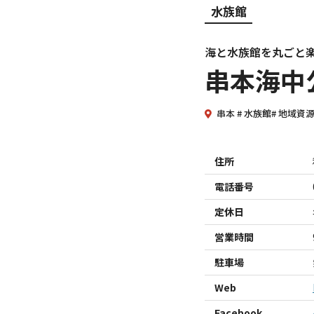
水族館
海と水族館を丸ごと
串本海中
串本
水族館
地域資
住所
電話番号
定休日
営業時間
駐車場
Web
Facebook