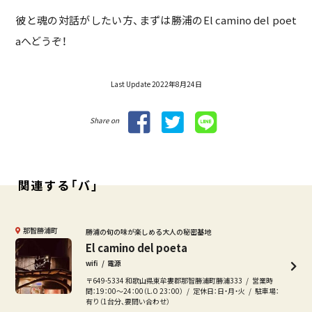
彼と魂の対話がしたい方、まずは勝浦のEl camino del poet
aへどうぞ！
Last Update 2022年8月24日
Share on
関連する「バ」
那智勝浦町
勝浦の旬の味が楽しめる大人の秘密基地
El camino del poeta
wifi
電源
〒649-5334 和歌山県東牟婁郡那智勝浦町勝浦333
営業時
間：19：00～24：00（L.O 23：00）
定休日：日・月・火
駐車場：
有り（1台分、要問い合わせ）