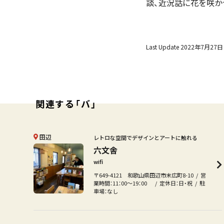
談、近況話に花を咲か
Last Update 2022年7月27日
関連する「バ」
田辺
レトロな空間でデザインとアートに触れる
六文舎
wifi
〒649-4121 和歌山県田辺市末広町8-10
営
業時間：11：00〜19：00
定休日：日・祝
駐
車場：なし