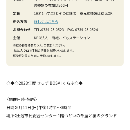
弟姉妹の参加は500円
定員
10名（小学生）とその保護者 ※兄弟姉妹は幼児OK
申込方法
詳しくはこちら
お問合わせ
TEL：0739-25-0523 FAX： 0739-25-0524
主催
NPO法人 南紀こどもステーション
※飲み物を持参のうえ、ご参加ください。
また、入り口で手指の消毒をお願いいたします。
感染症対策のために換気いたします。
◇◆◇2023年度 きっず BOSAI くらぶ◇◆
〈開催日時・場所〉
日時：6月11日(日)午後1時半～3時半
場所：田辺市民総合センター 1階つどいの部屋と裏のグランド