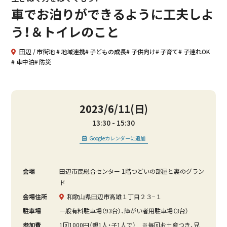
車でお泊りができるように工夫しよ
う！＆トイレのこと
田辺
市街地
地域連携
子どもの成長
子供向け
子育て
子連れOK
車中泊
防災
2023/6/11(日)
13:30
15:30
Googleカレンダーに追加
会場
田辺市民総合センター 1階つどいの部屋と裏のグラン
ド
会場住所
和歌山県田辺市高雄１丁目２３−１
駐車場
一般有料駐車場（93台）、障がい者用駐車場（3台）
参加費
1回1000円（親1人・子1人で） ※毎回お土産つき、兄