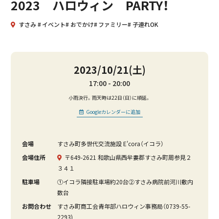
2023 ハロウィン PARTY！
すさみ
イベント
おでかけ
ファミリー
子連れOK
2023/10/21(土)
17:00
20:00
小雨決行。雨天時は22日（日）に順延。
Googleカレンダーに追加
会場
すさみ町多世代交流施設 E'cora（イコラ）
会場住所
〒649-2621 和歌山県西牟婁郡すさみ町周参見２
３４１
駐車場
①イコラ隣接駐車場約20台②すさみ病院前河川敷内
数台
お問合わせ
すさみ町商工会青年部ハロウィン事務局（0739-55-
2293)