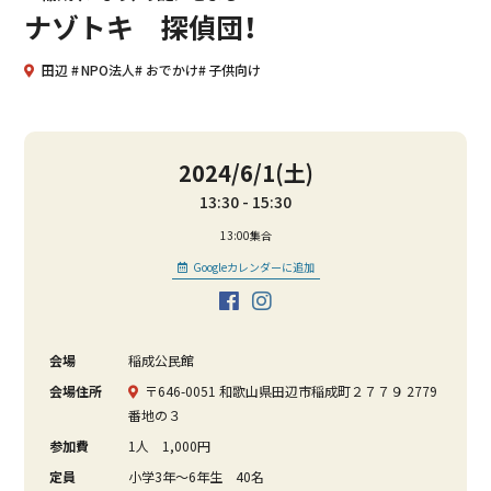
ナゾトキ 探偵団！
田辺
NPO法人
おでかけ
子供向け
2024/6/1(土)
13:30
15:30
13:00集合
Googleカレンダーに追加
会場
稲成公民館
会場住所
〒646-0051 和歌山県田辺市稲成町２７７９ 2779
番地の３
参加費
1人 1,000円
定員
小学3年～6年生 40名