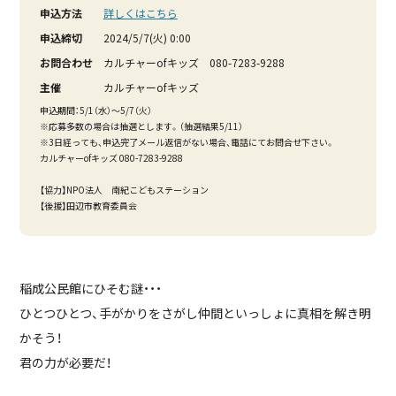
申込方法
詳しくはこちら
申込締切
2024/5/7(火) 0:00
お問合わせ
カルチャーofキッズ 080-7283-9288
主催
カルチャーofキッズ
申込期間：5/1（水）～5/7（火）
※応募多数の場合は抽選とします。（抽選結果5/11）
※3日経っても、申込完了メール返信がない場合、電話にてお問合せ下さい。
カルチャーofキッズ 080-7283-9288
【協力】NPO法人 南紀こどもステーション
【後援】田辺市教育委員会
稲成公民館にひそむ謎・・・
ひとつひとつ、手がかりをさがし仲間といっしょに真相を解き明
かそう！
君の力が必要だ！