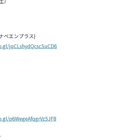
（土）
+(タナベエンプラス)
oo.gl/jqCLshydQcscSuCD6
o.gl/p6WegeAfqgrVz5JF8
＞