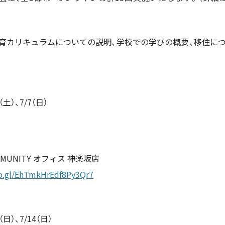
育カリキュラムについての説明、学校での学びの概要、移住につ
（土）、7/7（日）
OMMUNITY オフィス 神楽坂店
oo.gl/EhTmkHrEdf8Py3Qr7
（日）、7/14（日）