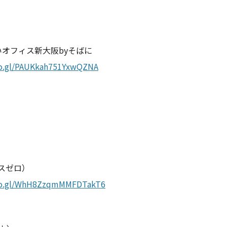
いいオフィス新大阪byそばに
oo.gl/PAUKkah751YxwQZNA
クスゼロ）
goo.gl/WhH8ZzqmMMFDTakT6