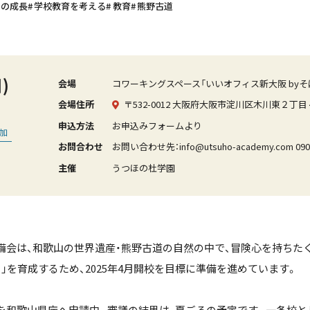
もの成長
学校教育を考える
教育
熊野古道
)
会場
コワーキングスペース「いいオフィス新大阪 byそ
会場住所
〒532-0012 大阪府大阪市淀川区木川東２丁目４−
申込方法
お申込みフォームより
追加
お問合わせ
お問い合わせ先：info@utsuho-academy.com 090-
主催
うつほの杜学園
備会は、和歌山の世界遺産・熊野古道の自然の中で、冒険心を持ちた
」を育成するため、2025年4月開校を目標に準備を進めています。
を和歌山県庁へ申請中、 審議の結果は、夏ごろの予定です。一条校と