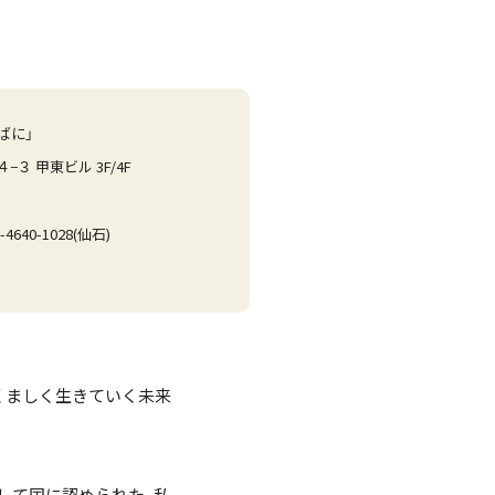
ばに」
３ 甲東ビル 3F/4F
4640-1028(仙石)
くましく生きていく未来
して国に認められた、私