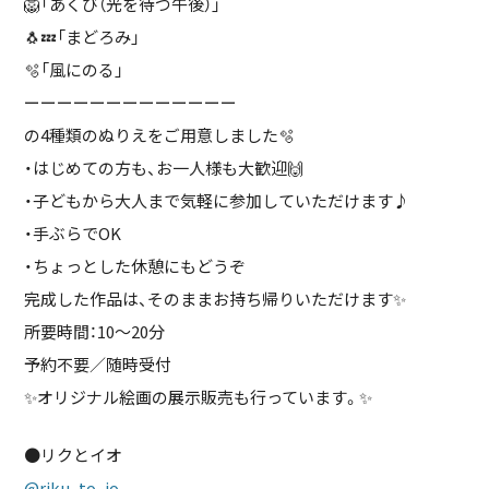
🦁「あくび（光を待つ午後）」
🐧💤「まどろみ」
🫧「風にのる」
ーーーーーーーーーーーーー
の4種類のぬりえをご用意しました🫧
・はじめての方も、お一人様も大歓迎🙌
・子どもから大人まで気軽に参加していただけます♪
・手ぶらでOK
・ちょっとした休憩にもどうぞ
完成した作品は、そのままお持ち帰りいただけます✨
所要時間：10〜20分
予約不要／随時受付
✨️オリジナル絵画の展示販売も行っています。✨️
●リクとイオ
@riku_to_io