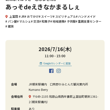
あっそdeえきなかまるしぇ
上富田
JR
おでかけ
スイーツ
スピリチュアル
ハンドメイド
パン屋
マルシェ
交流
和菓子
地域連携
子供服
里親支援センター
雑貨
2026/7/16(木)
11:00
15:00
Googleカレンダーに追加
会場
JR朝来駅構内 口熊野かみとんだ観光案内所
Kumano Berry
会場住所
〒649-2105 和歌山県西牟婁郡上富田町朝来1361-
2（朝来駅構内）
駐車場
あり