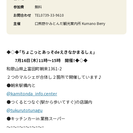
参加費
無料
お問合わせ
TEL0739-33-9610
主催
口熊野かみとんだ観光案内所 Kumano Berry
◆◇◆
「ちょこっとあっそdeえきなかまるしぇ」
7月16日（木）11時～15時 開催！◆◇◆
和歌山県上富田町朝来1361-2
２つのマルシェが合体し２箇所で開催しています♪
●朝来駅構内と
@kamitonda_info.center
●つくるとつなぐ(駅から歩いてすぐ)の店舗内
@tukurutotunagu
●キッチンカーin 業務スーパー
～・～・～・～・～・～・