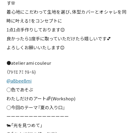
す🌸
着心地にこだわって生地を選び、体型カバーとオシャレを同
時に叶える！をコンセプトに
1点1点手作りしております😊
良かったら1度手に取っていただけたら嬉しいです💕
よろしくお願いいたします😊
●atelier ami couleur
（ｱﾄﾘｴ ｱﾐ ｸﾙｰﾙ)
@a8bee8mi
◯色であそぶ
わたしだけのアート🌈(Workshop)
◯今回のテーマ『夏の入り口』
ーーーーーーーーーーーーーー
🐄「光を見つめて」