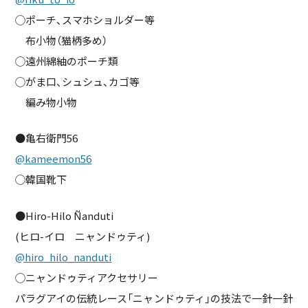
◯ポーチ、スマホショルダー等
布小物（猫柄多め）
◯遠州綿紬のポーチ類
◯がま口、シュシュ、カゴ等
編み物小物
●亀右衛門56
@kameemon56
◯韓国靴下
●Hiro-Hilo Ñanduti
(ヒロ-イロ ニャンドゥティ)
@hiro_hilo_nanduti
◯ニャンドゥティアクセサリー
パラグアイの伝統レース「ニャンドゥティ」の技法で一針一針