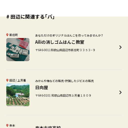
# 田辺に関連する「バ」
新庄町
あなただけのオリジナルはんこを作ってみませんか？
Ailiの消しゴムはんこ教室
〒646-0011和歌山県田辺市新庄町３３５３−９
田辺
上芳養
みかんや梅などの販売・狩猟したジビエの販売
日向屋
〒646-0101 和歌山県田辺市上芳養１８０９
串本
串本古座高校