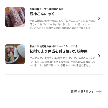
石神梅林オープン期間中に販売！
石神こんにゃく
紀州石神田辺梅林名物のひとつ、「石神こんにゃく」。石神のお
母さんたちがイチから自分たちで作っているこんにゃくで
す。こんにゃくを固めるのは、凝固剤と剪定や伐採をした梅枝
を燃やしてつくる灰汁（あく）。昔ながらの方法で、手間暇かけ
て作る石神こんにゃくは、ヘルシーだけど食べ応え抜群！梅の
花の季節に紀州石神田
駅弁とは地元産の食材がたっぷり入ってこそ!
紀州てまり弁当を引き継いだ駅弁屋
てんてんてんまりてん手毬(てまり)てんてん手毬の手がそれ
て～おなじみの童謡「まりと殿様」は、紀州和歌山が舞台にな
った歌です。歌詞が載っている箱の中から、手毬の形をした容
器が出てきます。紀州てまり弁当は白浜駅で歴史がある駅弁
でしたが、販売していた製造業者が撤退することとなり、味三
昧が引き継ぎました。ふ
関連する「モノ」