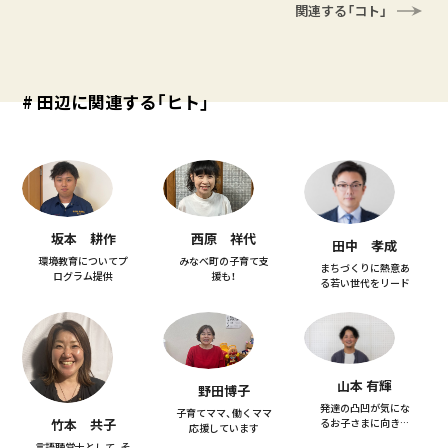
関連する「コト」
# 田辺に関連する「ヒト」
坂本 耕作
西原 祥代
田中 孝成
環境教育についてプ
みなべ町の子育て支
まちづくりに熱意あ
ログラム提供
援も！
る若い世代をリード
山本 有輝
野田博子
発達の凸凹が気にな
子育てママ、働くママ
るお子さまに向き合
竹本 共子
応援しています
います
言語聴覚士として、そ