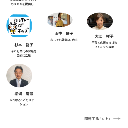
のスキルを提供しま
す。
山中 博子
大江 祥子
おしゃれ雑貨店、店主
子育て応援ひろばの
杉本 裕子
リトミック講師
子ども文化の保護を
目的に活動
堀切 庸滋
Mr.南紀こどもステー
ション
関連する「ヒト」