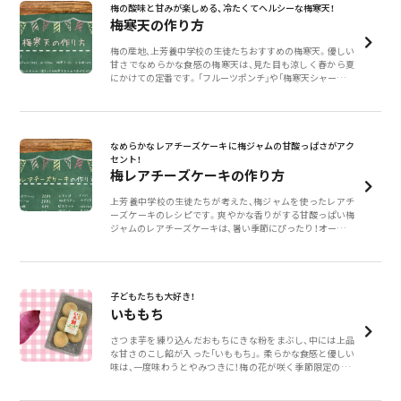
梅の酸味と甘みが楽しめる、冷たくてヘルシーな梅寒天！
梅寒天の作り方
梅の産地、上芳養中学校の生徒たちおすすめの梅寒天。優しい
甘さでなめらかな食感の梅寒天は、見た目も涼しく春から夏
にかけての定番です。「フルーツポンチ」や「梅寒天シャーベッ
ト」といったアレンジレシピもおすすめ！
なめらかなレアチーズケーキに梅ジャムの甘酸っぱさがアク
セント！
梅レアチーズケーキの作り方
上芳養中学校の生徒たちが考えた、梅ジャムを使ったレアチ
ーズケーキのレシピです。爽やかな香りがする甘酸っぱい梅
ジャムのレアチーズケーキは、暑い季節にぴったり！オーブン
を使わないので失敗が少なく、お菓子作り初心者さんにもお
すすめです。
子どもたちも大好き！
いももち
さつま芋を練り込んだおもちにきな粉をまぶし、中には上品
な甘さのこし餡が入った「いももち」。柔らかな食感と優しい
味は、一度味わうとやみつきに！梅の花が咲く季節限定の「い
ももち」は、地域にはもちろんのこと、県外の方にも人気です。
澤田製菓さんのいももち