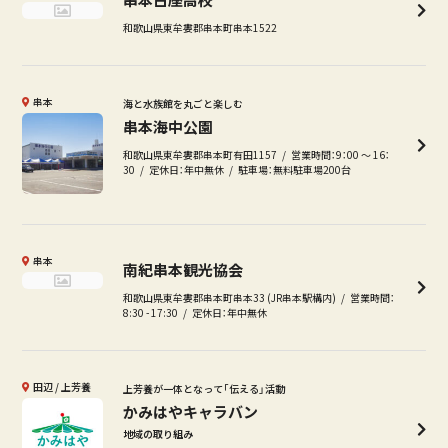
和歌山県東牟婁郡串本町串本1522
串本
海と水族館を丸ごと楽しむ
串本海中公園
和歌山県東牟婁郡串本町有田1157
営業時間：9：00 ～ 16：
30
定休日：年中無休
駐車場：無料駐車場200台
串本
南紀串本観光協会
和歌山県東牟婁郡串本町串本33 (JR串本駅構内)
営業時間：
8:30 - 17:30
定休日：年中無休
田辺
上芳養
上芳養が一体となって「伝える」活動
かみはやキャラバン
地域の取り組み