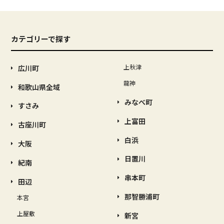
カテゴリーで探す
上秋津
広川町
龍神
和歌山県全域
みなべ町
すさみ
上富田
古座川町
白浜
大阪
日置川
紀南
串本町
田辺
那智勝浦町
本宮
上屋敷
新宮