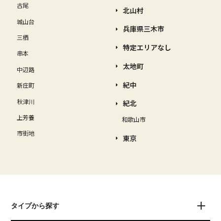
古尾
北山村
城山台
兵庫県三木市
三栖
特定エリアなし
串本
太地町
中辺路
紀中
新庄町
秋津川
紀北
上芳養
和歌山市
市街地
東京
タイプから探す