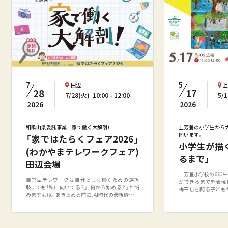
5
7
田辺
17
28
5/
7/28(火)
10:00
12:00
2026
2026
上芳養の小学生から
和歌山県委託事業 家で働く大解剖！
伺います。
「家ではたらくフェア2026」
小学生が描
(わかやまテレワークフェア)
るまで」
田辺会場
上芳養小学校の6年生
自営型テレワークは自分らしく働くための選択
ができるまでを表現
肢。でも「私に向いてる？」「何から始める？」と悩
梅干しを配る子ども
みますよね。あきらめる前に、AI時代の最新情報や
について学び、その
先輩のリアルな話を聞きに来ませんか？－プログ
いネットの上で腰を
ラムー1. 知る ／ 家ではたらくってどんな働き
姿や、梅が梅干しへ
方？「家で働く」と聞くと、自由で気軽なイメージ
に表現されています
を持つ方も多いかもしれま