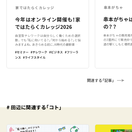
串本がちゃ
家ではたらくカレッジ
串本がちゃ
今年はオンライン開催も！家
の？？
ではたらくカレッジ2026
串本がちゃの販売場
自営型テレワークは自分らしく働くための選択
の3箇所にて販売中
肢。でも「私に向いてる？」「何から始める？」と悩
道の駅くしもと橋杭
みますよね。あきらめる前に、AI時代の最新情報や
マにしたカプセルト
先輩のリアルな話を聞きに来ませんか？◇◆お子
セミナー
テレワーク
ビジネス
フリーラ
は「おうちDE橋杭岩
様連れルームも設置！年齢不問・性別不問◆◇◆●
ンス
ライフスタイル
岩をそのままマグネ
申し込み方法申し込みフォームから「家ではたら
た。ぜひ「推し岩」を
くフェア」で検索or画像QR
関連する「記事」
# 田辺に関連する「コト」