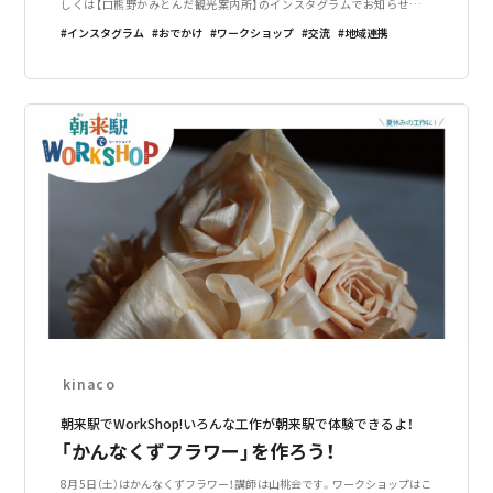
しくは【口熊野かみとんだ観光案内所】のインスタグラムでお知らせしま
す。上富田町に在籍する商店や住民が8月の1ヶ月間のどこかで色々なワー
インスタグラム
おでかけ
ワークショップ
交流
地域連携
クショップを開催しま
kinaco
朝来駅でWorkShop!いろんな工作が朝来駅で体験できるよ！
「かんなくずフラワー」を作ろう！
8月5日（土）はかんなくずフラワー！講師は山桃会です。ワークショップはこ