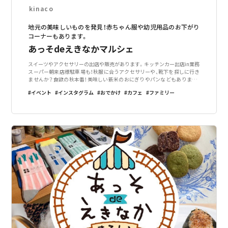
kinaco
地元の美味しいものを発見！赤ちゃん服や幼児用品のお下がり
コーナーもあります。
あっそdeえきなかマルシェ
スイーツやアクセサリーの出店や販売があります。キッチンカー出店in業務
スーパー朝来店様駐車場も！秋服に合うアクセサリーや、靴下を探しに行き
ませんか？食欲の秋本番！美味しい新米のおにぎりやパンなどもあります！
お腹を空かせて朝来駅へ遊びに来てください。◆◆◆口熊野かみとんだ山
イベント
インスタグラム
おでかけ
カフェ
ファミリー
桃会◆◆◆◆◆◆Kumano