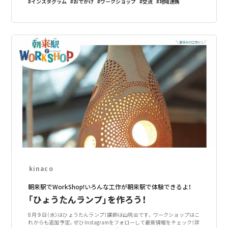
インスタグラム
おでかけ
ワークショップ
交流
地域連携
クショップを開
kinaco
朝来駅でWorkShop!いろんな工作が朝来駅で体験できるよ！
「ひょうたんランプ」を作ろう！
8月９日（水）はひょうたんランプ！講師は山桃会です。ワークショップはこ
れからも追加予定。ぜひInstagramをフォローして最新情報をチェック！詳