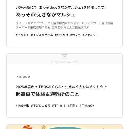
JR朝来駅にて「あっそdeえきなかマルシェ」を開催します！
あっそdeえきなかマルシェ
スイーツやアクセサリーの出店や販売があります。キッチンカー出店in業務
スーパー朝来店様駐車場も！口熊野かみとんだ観光案内所
イベント
インスタグラム
おでかけ
カフェ
ファミリー
Images not available
kinaco
2023年度きっずBOSAIくらぶ～生きぬく力をはぐくもう！～
起震車で体験＆避難所のこと
地域連携
子どもの成長
子供向け
子育て
子連れOK