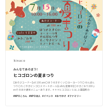
kinaco
みんなであそぼう！
ヒコゴロンの夏まつり
【あそびコーナー】all 100 yen〇ほうせきすくい〇ヨーヨーつり〇せんぼん
つり〇たこやきビンゴ〇スマートボール【cafeも営業中】〇かきごおり200 y
enそのほか通常メニューあります。＊＊＊ヒコゴロンとは、上富田町の指定
管理施設の委託事業です。上富田町の彦五郎公園横に位置する、「NPO法人
NPOころん
NPO法人
イベント
おでかけ
ファミリー
こ