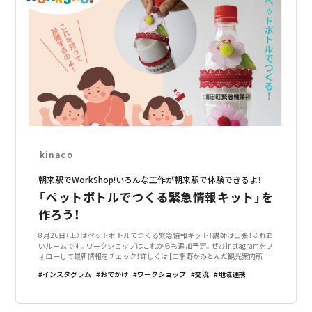
kinaco
朝来駅でWorkShop!いろんな工作が朝来駅で体験できるよ！
「ペットボトルでつくる緊急情報キット」を
作ろう！
8月26日（土）はペットボトルでつくる緊急情報キット！講師は出張！ふれあ
いルームです。ワークショップはこれからも追加予定。ぜひInstagramをフ
ォローして最新情報をチェック！詳しくは【口熊野かみとんだ観光案内所】の
インスタグラムでお知らせします。上富田町に在籍する商店や住民が8月の
インスタグラム
おでかけ
ワークショップ
交流
地域連携
1ヶ月間のどこ