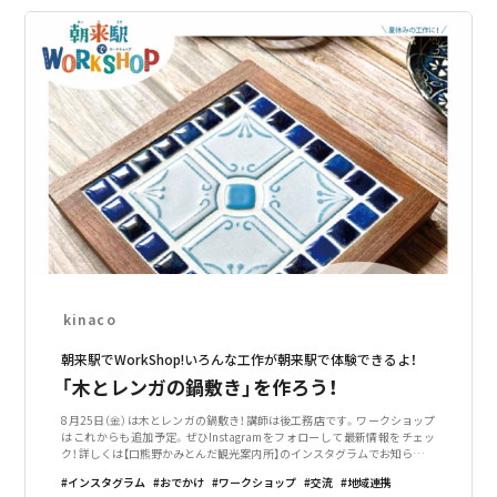
kinaco
朝来駅でWorkShop!いろんな工作が朝来駅で体験できるよ！
「木とレンガの鍋敷き」を作ろう！
8月25日（金）は木とレンガの鍋敷き！講師は後工務店です。ワークショップ
はこれからも追加予定。ぜひInstagramをフォローして最新情報をチェッ
ク！詳しくは【口熊野かみとんだ観光案内所】のインスタグラムでお知らせし
ます。上富田町に在籍する商店や住民が8月の1ヶ月間のどこかで色々なワ
インスタグラム
おでかけ
ワークショップ
交流
地域連携
ークショップを開