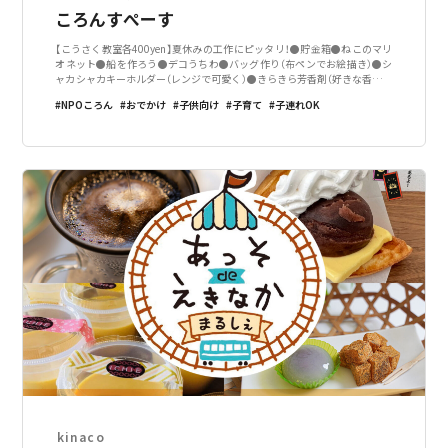
ころんすぺーす
【こうさく教室各400yen】夏休みの工作にピッタリ！●貯金箱●ねこのマリ
オネット●船を作ろう●デコうちわ●バッグ作り（布ペンでお絵描き）●シ
ャカシャカキーホルダー（レンジで可愛く）●きらきら芳香剤（好きな香りを
選んで）【あそびコーナー】◆木の玉プール◆魚つり◆電車◆キッチンセット
NPOころん
おでかけ
子供向け
子育て
子連れOK
etc…【雑貨・お
kinaco