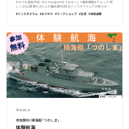
れからも追加予定。ぜひInstagramをフォローして最新情報をチェック！詳
しくは【口熊野かみとんだ観光案内所】のインスタグラムでお知らせしま
す。上富田町に在籍する商店や住民が8月の1ヶ月間のどこかで色々なワー
インスタグラム
おでかけ
ワークショップ
交流
地域連携
クショップを開催し
kinaco
参加無料！掃海艇「つのしま」
体験航海