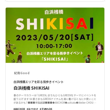
紀南Good
白浜桟橋エリアを彩る街歩きイベント
白浜桟橋 SHIKISAI
春のテーマカラーは『GREEN』まちもひともGREENをテーマにイベントを
盛り上げます！お客さまもGREENアイテムを身に着けるとなにか良いこと
があるかも？■■■参加店舗■■■◆ANCHOR◆ashiato◆Atelier CHOUET
TE D'OR（ワークショップ）◆cotowa◆honobono
ANCHOR
おでかけ
子連れOK