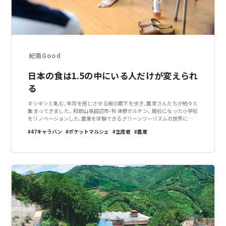
紀南Good
日本の食は1.5の中にいる人だけが変えられ
る
ギシギシと軋む、年月を感じさせる板の廊下を歩き、農家さんたちが続々と
集まってきました。和歌山県田辺市・秋津野ガルテン。廃校になった小学校
をリノベーションした、農業を体験できるグリーンツーリズムの世界に誇る
拠点です。開始までには時間があるにも関わらず、いつのまにか教室の中
47キャラバン
ポケットマルシェ
生産者
農業
は、ワイワイとお話しする声で賑