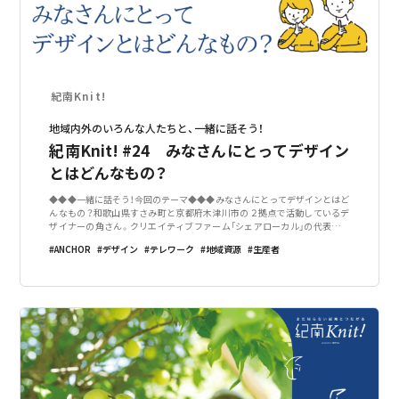
紀南Knit!
地域内外のいろんな人たちと、一緒に話そう！
紀南Knit! #24 みなさんにとってデザイン
とはどんなもの？
◆◆◆一緒に話そう！今回のテーマ◆◆◆みなさんにとってデザインとはど
んなもの？和歌山県すさみ町と京都府木津川市の２拠点で活動しているデ
ザイナーの角さん。クリエイティブファーム「シェアローカル」の代表とし
て、すさみ町にあえて移住をせずに「外」から活動されています。デザインが
ANCHOR
デザイン
テレワーク
地域資源
生産者
人に与える影響が非常に大きい