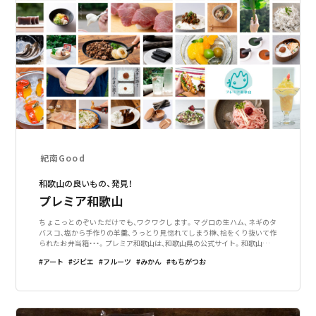
紀南Good
和歌山の良いもの、発見！
プレミア和歌山
ちょこっとのぞいただけでも、ワクワクします。マグロの生ハム、ネギのタ
バスコ、塩から手作りの羊羹、うっとり見惚れてしまう榊、桧をくり抜いて作
られたお弁当箱・・・。プレミア和歌山は、和歌山県の公式サイト。和歌山中の
良いモノがいっぱい集められています。こだわりのモノや目新しいモノが
アート
ジビエ
フルーツ
みかん
もちがつお
好きな方に、喜んでもらい