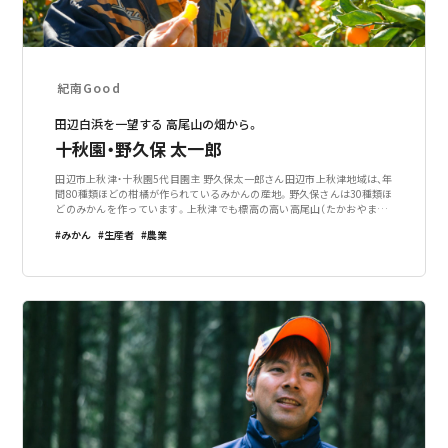
紀南Good
田辺白浜を一望する 高尾山の畑から。
十秋園・野久保 太一郎
田辺市上秋津・十秋園5代目園主 野久保太一郎さん田辺市上秋津地域は、年
間80種類ほどの柑橘が作られているみかんの産地。野久保さんは30種類ほ
どのみかんを作っています。上秋津でも標高の高い高尾山（たかおやま）の
中腹で、地域ではもっとも標高の高い畑です。ワーケーションとして訪れた
みかん
生産者
農業
方もたくさん野久保さんの