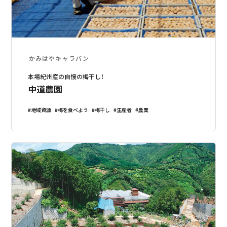
かみはやキャラバン
本場紀州産の自慢の梅干し！
中道農園
地域資源
梅を食べよう
梅干し
生産者
農業