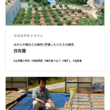
かみはやキャラバン
みかんや梅などの販売・狩猟したジビエの販売
日向屋
上芳養小学校
地域資源
梅を食べよう
梅干し
生産者