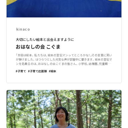
kinaco
大切にしたい絵本と出会えますように
おはなしの会 こぐま
「主役は絵本。私たちは、絵本の宣伝マンってところかな！」その言葉に笑い
が弾けました。はつらつとした元気な声が部屋中に響きます。絵本の宣伝マ
ンを名乗るのは、おはなしの会こぐまの皆さん。小学校、幼稚園、児童館、田
辺市立図書館などで読み聞かせ会を開催し、子どもたちにたくさんの絵本を
子育て
子育て応援隊
絵本
紹介しています。月に2回