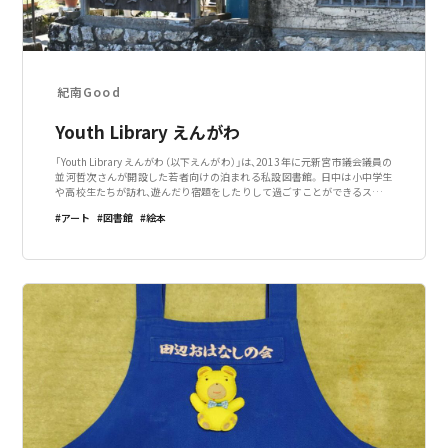
紀南Good
Youth Library えんがわ
「Youth Library えんがわ（以下えんがわ）」は、2013年に元新宮市議会議員の
並河哲次さんが開設した若者向けの泊まれる私設図書館。日中は小中学生
や高校生たちが訪れ、遊んだり宿題をしたりして過ごすことができるスペー
スです。もちろん本の貸し出しも行っています。えんがわには人気のタピオ
アート
図書館
絵本
カ屋さん