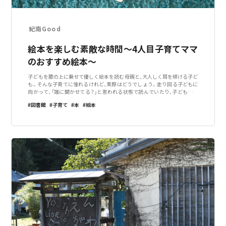
紀南Good
絵本を楽しむ素敵な時間〜4人目子育てママ
のおすすめ絵本〜
子どもを膝の上に乗せて優しく絵本を読む母親と、大人しく耳を傾ける子ど
も。そんな子育てに憧れるけれど、実際はどうでしょう。走り回る子どもに
向かって、「誰に聞かせてる？」と思われる状態で読んでいたり、子どもが絵
本を破かないように必死だったり。なんか思ってた読み聞かせと違うなあ、
図書館
子育て
本
絵本
と思うことはありませんか？