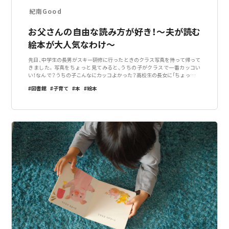
紀南Good
お父さんの自由な読み方が好き！～夫が読む
絵本が大人気なわけ～
先日、中学生の長男がスキー研修に行ったときのクラス写真を持って帰って
きました。写真をちょっと見てみると、うちの子がクラスで一番カッコい
い！なんで？うちの子こんなにカッコよかった？高校生の長女に「ちょっと一
番カッコよくない？」と聞いてみたら、「はあ？どこが？」と冷たくあしらわれ
図書館
子育て
本
絵本
てしまいました。よくよく