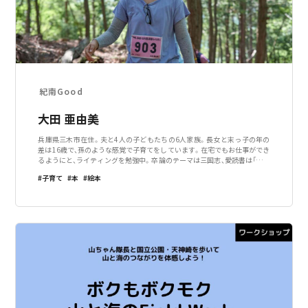
紀南Good
大田 亜由美
兵庫県三木市在住。夫と4人の子どもたちの6人家族。長女と末っ子の年の
差は16歳で、孫のような感覚で子育てをしています。在宅でもお仕事ができ
るようにと、ライティングを勉強中。卒論のテーマは三国志、愛読書は「竜馬
がゆく」という歴史オタク。
子育て
本
絵本