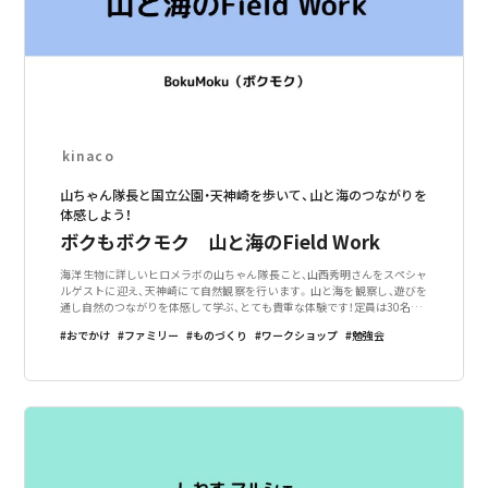
kinaco
山ちゃん隊長と国立公園・天神崎を歩いて、山と海のつながりを
体感しよう！
ボクもボクモク 山と海のField Work
海洋生物に詳しいヒロメラボの山ちゃん隊長こと、山西秀明さんをスペシャ
ルゲストに迎え、天神崎にて自然観察を行います。山と海を観察し、遊びを
通し自然のつながりを体感して学ぶ、とても貴重な体験です！定員は30名、先
着順です。ぜひ、ご参加ください！◆◇◆◇当日スケジュール◆◇◆◇◆8:0
おでかけ
ファミリー
ものづくり
ワークショップ
勉強会
0受付開始◆8:30