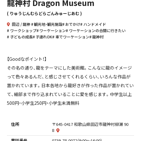
龍神村 Dragon Museum
りゅうじんむらどらごんみゅーじあむ
田辺
龍神
観光地・観光施設
おでかけ
ハンドメイド
ワークショップ
ワーケーション
ワーケーションの合間に行きたい
子どもの成長
子連れOK
車でワーケーション
龍神村
【Goodなポイント！】
その名の通り、龍をテーマにした美術館。こんなに龍のイメージ
って色々あるんだ、と感じさせてくれるくらい、いろんな作品が
置かれています。日本各地から龍好きが作った作品が置かれてい
て、細部まで作り込まれていることに愛を感じます。中学生以上
500円・小学生250円・小学生未満無料
住所
〒645-0417 和歌山県田辺市龍神村柳瀬 90
8
電話番号
0739-78-0072（9:00～16:00）