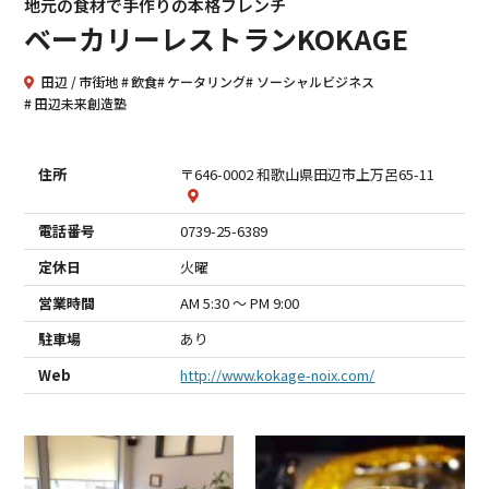
地元の食材で手作りの本格フレンチ
ベーカリーレストランKOKAGE
田辺
市街地
飲食
ケータリング
ソーシャルビジネス
田辺未来創造塾
住所
〒646-0002 和歌山県田辺市上万呂65-11
電話番号
0739-25-6389
定休日
火曜
営業時間
AM 5:30 ～ PM 9:00
駐車場
あり
Web
http://www.kokage-noix.com/