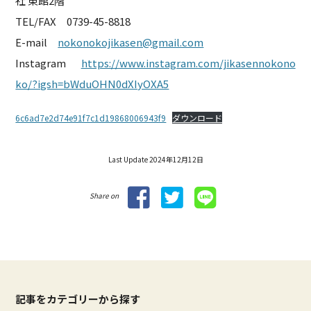
社 東館2階
TEL/FAX 0739-45-8818
E-mail
nokonokojikasen@gmail.com
Instagram
https://www.instagram.com/jikasennokono
ko/?igsh=bWduOHN0dXIyOXA5
6c6ad7e2d74e91f7c1d19868006943f9
ダウンロード
Last Update 2024年12月12日
Share on
記事をカテゴリーから探す