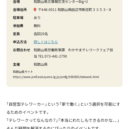
会場
和歌山県立情報交流センターBig・U
会場住所
〒646-0011 和歌山県田辺市新庄町３３５３−９
駐車場
あり
参加費
無料
定員
各回20名
申込方法
詳しくはこちら
お問合わせ
和歌山県労働政策課 わかやまテレワークフェア担
当 TEL:073-441-2790
主催
和歌山県
和歌山県サイト
https://www.pref.wakayama.lg.jp/prefg/060600/telework.html
「自営型テレワーカー」という「家で働く」という選択を可能にす
るためのイベントです。
「テレワークってなんなの？」「本当にわたしもできるのかな、、」
そんな疑問を解消するのにぴったりのイベントです。