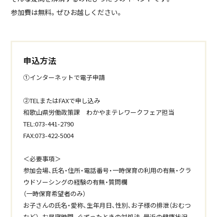
参加費は無料。ぜひお越しください。
申込方法
①インターネットで電子申請
②TELまたはFAXで申し込み
和歌山県労働政策課 わかやまテレワークフェア担当
TEL:073-441-2790
FAX:073-422-5004
＜必要事項＞
参加会場、氏名・住所・電話番号・一時保育の利用の有無・クラ
ウドソーシングの経験の有無・質問欄
（一時保育希望者のみ）
お子さんの氏名・愛称、生年月日、性別、お子様の排泄（おむつ
など）、お昼寝時間、ぐずったときの対処法、最近の健康状況