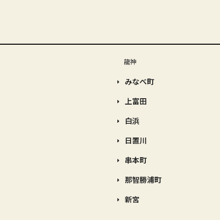
龍神
みなべ町
上富田
白浜
日置川
串本町
那智勝浦町
新宮