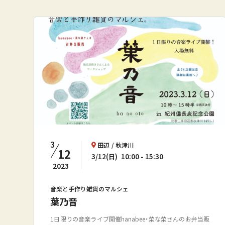
3
田辺
秋津川
12
3/12(日)
10:00
15:30
2023
音楽と手作り雑貨のマルシェ
葉乃音
1日限りの音楽ライブ開催hanabee・菜な菜さんのお弁当販