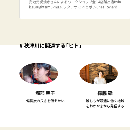
売地元炭焼きさんによるワークショップ全14店舗出店twin
kleLaughtermu-muムラタアサミ本とポンChez Renard葉
の音 ハヤセユカリシバカメ舎macaronドライフラワーICHI
Eケ・セラ・セラhanabee菜な菜きっず
# 秋津川に関連する「ヒト」
堀部 明子
森脇 碌
備長炭の良さを伝えたい
誰しもが最適に働く地域
をわかやまから発信する