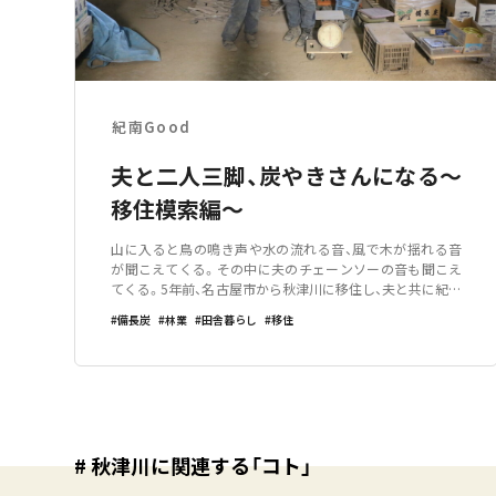
紀南Good
夫と二人三脚、炭やきさんになる〜
移住模索編〜
山に入ると鳥の鳴き声や水の流れる音、風で木が揺れる音
が聞こえてくる。その中に夫のチェーンソーの音も聞こえ
てくる。5年前、名古屋市から秋津川に移住し、夫と共に紀州
備長炭を焼いています。移住、しようかきっかけは、夫の退
備長炭
林業
田舎暮らし
移住
職。夫は、名古屋港で船の荷物の積み降ろし作業をしていま
した。長男が産まれた頃、夫は仕事
# 秋津川に関連する「コト」