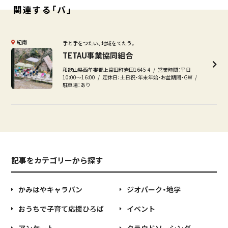
関連する「バ」
紀南
手と手をつたい、地域をてたう。
TETAU事業協同組合
和歌山県西牟婁郡上富田町岩田1645-4
営業時間：平日
10:00〜16:00
定休日：土日祝・年末年始・お盆期間・GW
駐車場：あり
記事をカテゴリーから探す
かみはやキャラバン
ジオパーク・地学
おうちで子育て応援ひろば
イベント
アンケート
クラウドソーシング