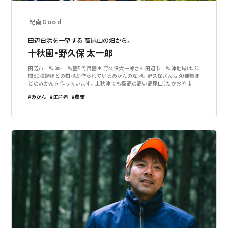
紀南Good
田辺白浜を一望する 高尾山の畑から。
十秋園・野久保 太一郎
田辺市上秋津・十秋園5代目園主 野久保太一郎さん田辺市上秋津地域は、年
間80種類ほどの柑橘が作られているみかんの産地。野久保さんは30種類ほ
どのみかんを作っています。上秋津でも標高の高い高尾山（たかおやま）の
中腹で、地域ではもっとも標高の高い畑です。ワーケーションとして訪れた
みかん
生産者
農業
方もたくさん野久保さんの