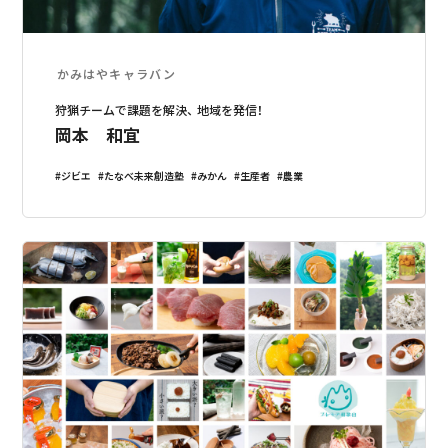
かみはやキャラバン
狩猟チームで課題を解決、 地域を発信！
岡本 和宜
ジビエ
たなべ未来創造塾
みかん
生産者
農業