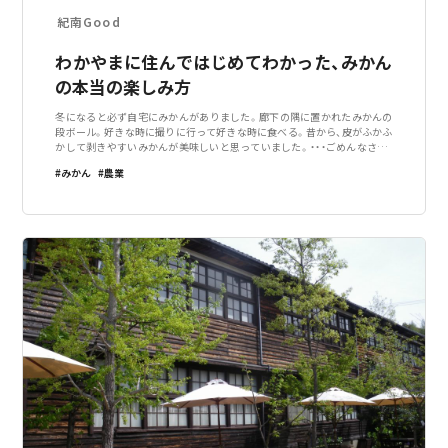
紀南Good
わかやまに住んではじめてわかった、みかん
の本当の楽しみ方
冬になると必ず自宅にみかんがありました。廊下の隅に置かれたみかんの
段ボール。好きな時に撮りに行って好きな時に食べる。昔から、皮がふかふ
かして剥きやすいみかんが美味しいと思っていました。・・・ごめんなさい！
知らなかったとはいえ、みかんのこと、色々と誤解してました！！私が和歌山
みかん
農業
に住んでからわかったみかん