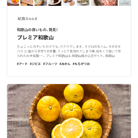
紀南Good
和歌山の良いもの、発見！
プレミア和歌山
ちょこっとのぞいただけでも、ワクワクします。マグロの生ハム、ネギのタ
バスコ、塩から手作りの羊羹、うっとり見惚れてしまう榊、桧をくり抜いて作
られたお弁当箱・・・。プレミア和歌山は、和歌山県の公式サイト。和歌山中の
良いモノがいっぱい集められています。こだわりのモノや目新しいモノが
アート
ジビエ
フルーツ
みかん
もちがつお
好きな方に、喜んでもらい