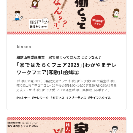
kinaco
和歌山県委託事業 家で働くってほんまはどうなん？
「家ではたらくフェア2025」(わかやまテレ
ワークフェア)和歌山会場②
〈和歌山会場〉8/9（土）県民交流プラザ・和歌山ビッグ愛1201会議室（和歌山
県和歌山市手平２丁目１−２）午後の部14:00~16:00定員20名8/26（火）県民
交流プラザ・和歌山ビッグ愛1201会議室（和歌山県和歌山市手平２丁目１
−２）午前の部10:00~12:00定員20名※午前と午後の日程に
セミナー
テレワーク
ビジネス
フリーランス
ライフスタイル