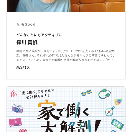
紀南Good
どんなことにもアクティブに！
森川 真帆
屈託のない笑顔が印象的です。株式会社モリカワを支える3人姉妹の長女、
森川真帆さん。それぞれの形で、3人みんながモリカワの事業に携わってい
るとのこと。小さい頃からの環境や家族の繋がりが感じられます。「大学は
東京に行かせてもらったんですけど、バイトばかりの学生生活でした。飲食
ビジネス
店が多かったかな。コールセン