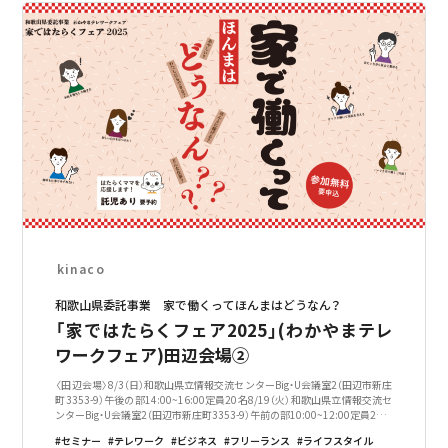
kinaco
和歌山県委託事業 家で働くってほんまはどうなん？
「家ではたらくフェア2025」(わかやまテレ
ワークフェア)田辺会場②
〈田辺会場〉8/3（日）和歌山県立情報交流センターBig・U会議室2（田辺市新庄
町3353-9）午後の部14:00~16:00定員20名8/19（火）和歌山県立情報交流セ
ンターBig・U会議室2（田辺市新庄町3353-9）午前の部10:00~12:00定員20名
※午前と午後の日程に別れています。お好
セミナー
テレワーク
ビジネス
フリーランス
ライフスタイル