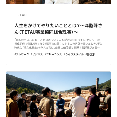
TETAU
人生をかけてやりたいこととは？～森脇碌さ
ん（TETAU事業協同組合理事）～
「凸凹のパズルのピースをはめていくことが大切なのです」。テレワーカー
養成研修でTETAU（てたう）理事の森脇さんからこの言葉を聞いたとき、学生
時代に「多文化共生」を学んだ私は、自分の価値観と共通する部分があると感
じました。パズルのピースをはめるとは、一人ひとりが自分の強みや特性を
テレワーク
ビジネス
フリーランス
ライフスタイル
働き方
生かし、社会を作って