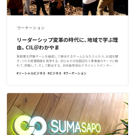
ワーケーション
リーダーシップ変革の時代に、地域で学ぶ理
由。CIL＠わかやま
鳥獣害を狩猟チームを結成して解決するチームひなたさんから、お話を聞
き、ジビエ処理施設を見学する。＠ひなたの杜田辺の３事業者のテーマに触
れて、体験して、そして創出する。日本能率協会マネジメントセンターが開
催する「コレクティブインパクトリーダーシップコース（CIL）」。2019年10
ソーシャルビジネス
ビジネス
ワーケーション
月からCIL＠わかや