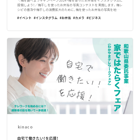
＼梅を食べようキャンペーン2024・梅を使ったお弁当をインスタグラムに
投稿しよう！／梅干しを使ったお弁当の写真コンテストを実施します。梅レ
シピの普及や梅干しの消費拡大のために、梅を使ったお弁当の写真を地域内
外で共有することが目的です。6月6日の「紀州梅の日」に合わせて、神島高校
イベント
インスタグラム
お弁当
カメラ
ビジネス
経営科学科の3年生が授
kinaco
自宅で働きたい！を応援！