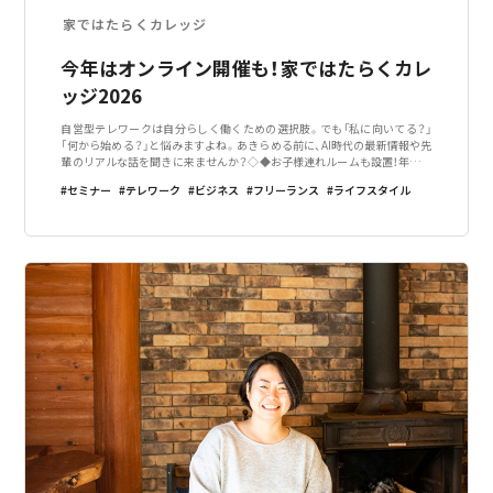
家ではたらくカレッジ
今年はオンライン開催も！家ではたらくカレ
ッジ2026
自営型テレワークは自分らしく働くための選択肢。でも「私に向いてる？」
「何から始める？」と悩みますよね。あきらめる前に、AI時代の最新情報や先
輩のリアルな話を聞きに来ませんか？◇◆お子様連れルームも設置！年齢不
問・性別不問◆◇◆●申し込み方法申し込みフォームから「家ではたらくフ
セミナー
テレワーク
ビジネス
フリーランス
ライフスタイル
ェア」で検索or画像QR