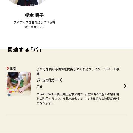
榎本 順子
アイディアを生み出している時
が一番楽しい！
関連する「バ」
紀南
子どもを預ける価値を提供してくれるファミリーサポート事
業
きっずぱーく
企業
〒646-0048 和歌山県田辺市栄町28
駐車場：お近くの駐車場
をご利用ください。市民総合センターでは最初の１時間が無料
となります。