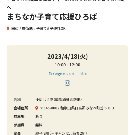
へ
まちなか子育て応援ひろば
田辺
市街地
子育て
子連れOK
2023/4/18(火)
10:00
12:00
Googleカレンダーに追加
会場
ゆめはぐ館（南部幼稚園跡地）
会場住所
〒645-0002 和歌山県日高郡みなべ町芝５０３
駐車場
あり
参加費
無料
定員
親子 8組（＋キャンセル待ち2組）