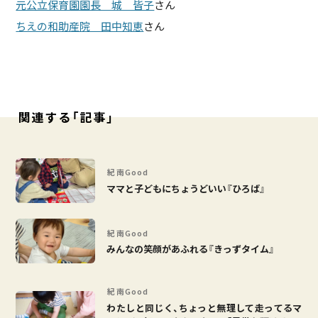
元公立保育園園長 城 皆子
さん
ちえの和助産院 田中知恵
さん
関連する「記事」
紀南Good
ママと子どもにちょうどいい『ひろば』
紀南Good
みんなの笑顔があふれる『きっずタイム』
紀南Good
わたしと同じく、ちょっと無理して走ってるマ